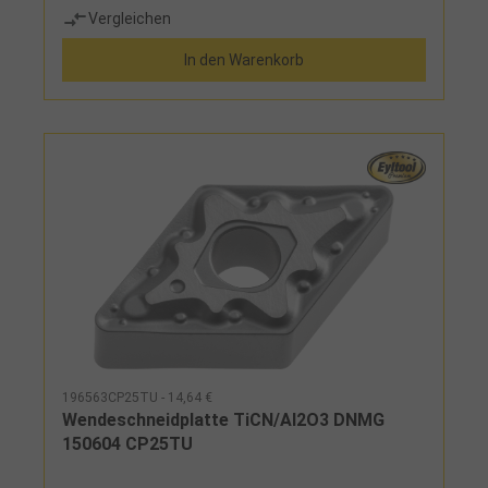
Vergleichen
In den Warenkorb
196563CP25TU - 14,64 €
Wendeschneidplatte TiCN/Al2O3 DNMG
150604 CP25TU