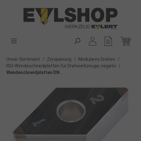
alt springen
Unser Sortiment
/
Zerspanung
/
Modulares Drehen
/
ISO-Wendeschneidplatten für Drehwerkzeuge, negativ
/
Wendeschneidplatten DN..