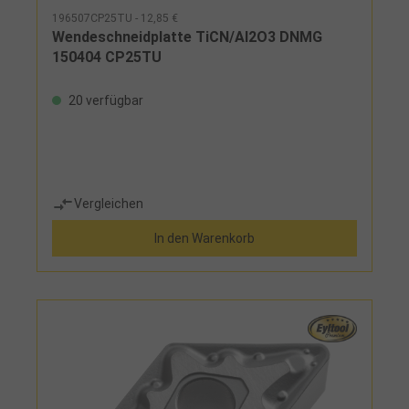
196507CP25TU - 12,85 €
Wendeschneidplatte TiCN/Al2O3 DNMG
150404 CP25TU
20 verfügbar
Vergleichen
In den Warenkorb