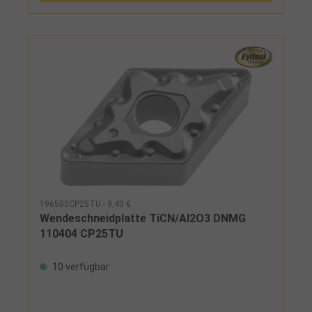
196505CP25TU - 9,40 €
Wendeschneidplatte TiCN/Al2O3 DNMG
110404 CP25TU
10 verfügbar