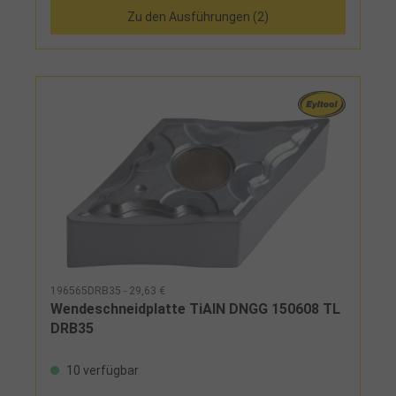
Zu den Ausführungen (2)
196565DRB35 - 29,63 €
Wendeschneidplatte TiAlN DNGG 150608 TL
DRB35
10 verfügbar