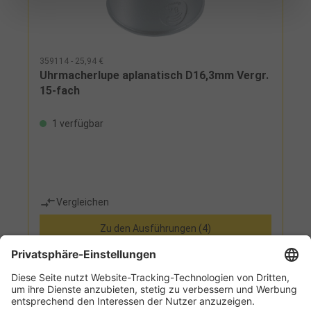
359114 - 25,94 €
Uhrmacherlupe aplanatisch D16,3mm Vergr.
15-fach
1 verfügbar
Vergleichen
Zu den Ausführungen (4)