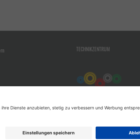
TECHNIKZENTRUM
ern
Werkzeug-Eylert GmbH & Co. KG • F.-O.-Schimmel-Str. 3 • 09120 Chemnitz