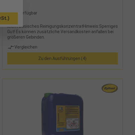
32 verfügbar
St.)
leicht basisches ReinigungskonzentratHinweis:Sperriges
Gut! Es können zusätzliche Versandkosten anfallen bei
größeren Gebinden.
Vergleichen
Zu den Ausführungen (4)