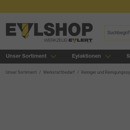
springen
Zur Hauptnavigation springen
Unser Sortiment
Eylaktionen
S
Unser Sortiment
/
Werkstattbedarf
/
Reiniger und Reinigungs