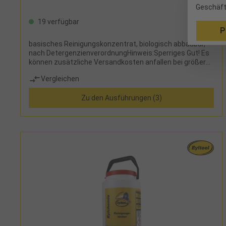
Geschäft
19 verfügbar
P
basisches Reinigungskonzentrat, biologisch abbaubar,
nach DetergenzienverordnungHinweis:Sperriges Gut! Es
können zusätzliche Versandkosten anfallen bei größeren
Gebinden.
Vergleichen
Zu den Ausführungen (3)