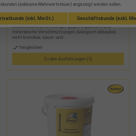
skunden (exklusive Mehrwertsteuer) angezeigt werden sollen.
16 verfügbar
rivatkunde (inkl. MwSt.)
Geschäftskunde (exkl. Mw
hochkonzentrierter Reiniger gegen organische und
mineralische Verschmutzungen, biologisch abbaubar,
nicht brennbar, säure- und
phosphatfreiHinweis:Sperriges Gut! Es können
Vergleichen
zusätzliche Versandkosten anfallen bei größeren
Gebinden.
Zu den Ausführungen (3)