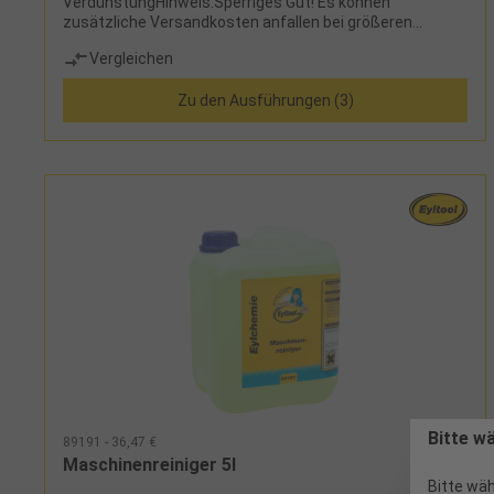
VerdunstungHinweis:Sperriges Gut! Es können
zusätzliche Versandkosten anfallen bei größeren
Gebinden.
Vergleichen
Zu den Ausführungen (3)
Bitte w
89191 - 36,47 €
Maschinenreiniger 5l
Bitte wäh