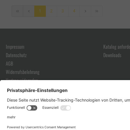
1
2
3
4
Impressum
Katalog anford
Datenschutz
Downloads
AGB
Widerrufsbelehrung
Vertrag widerrufen