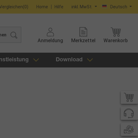
Vergleichen
(
0
)
Home
Hilfe
inkl. MwSt.
Deutsch
hen
Anmeldung
Merkzettel
Warenkorb
nstleistung
Download