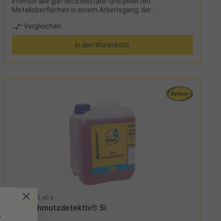
intensiv alle glatten Edelstahl- und polierten
Metalloberflächen in einem Arbeitsgang, der
entstehende wasser- und schmutzabweisende
Vergleichen
Pflegefilm schützt vor Oxidation und Umwelteinflüssen,
wirkt antistatisch und schützt vor Fingerabdrücken und
In den Warenkorb
anderem Schmutz, greift Lacke nicht an
89187 - 40,40 €
Der Schmutzdetektiv® 5l
r