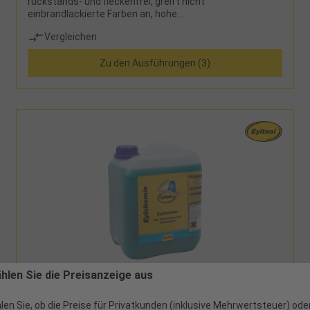
rückstands- und fleckenfrei, greift nicht
einbrandlackierte Farben an, hohe
KriechfähigkeitHinweis:Sperriges Gut! Es können
Vergleichen
zusätzliche Versandkosten anfallen bei größeren
Gebinden.
Zu den Ausführungen (3)
ählen Sie die Preisanzeige aus
89192 - 29,63 €
Universalbioreiniger "Eylmeister" 5l
len Sie, ob die Preise für Privatkunden (inklusive Mehrwertsteuer) ode