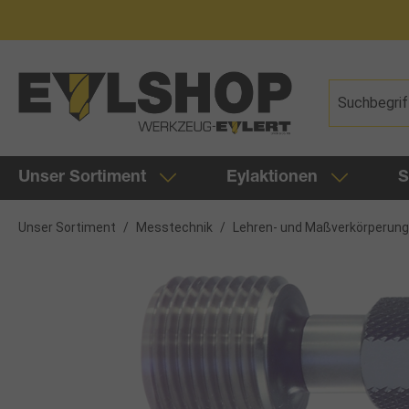
springen
Zur Hauptnavigation springen
Unser Sortiment
Eylaktionen
S
Unser Sortiment
/
Messtechnik
/
Lehren- und Maßverkörperun