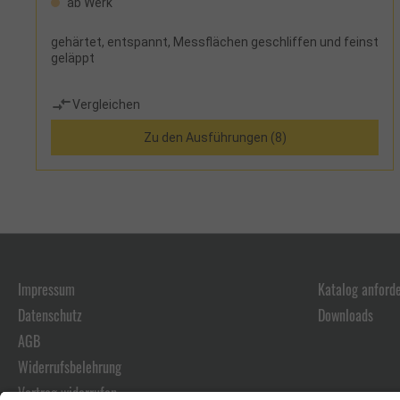
ab Werk
gehärtet, entspannt, Messflächen geschliffen und feinst
geläppt
Vergleichen
Zu den Ausführungen (8)
Impressum
Katalog anford
Datenschutz
Downloads
AGB
Widerrufsbelehrung
Vertrag widerrufen