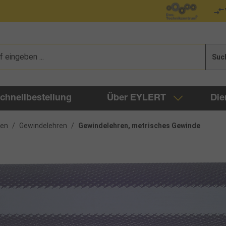
Suc
chnellbestellung
Über EYLERT
Die
gen
/
Gewindelehren
/
Gewindelehren, metrisches Gewinde