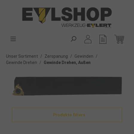
alt springen
Unser Sortiment
/
Zerspanung
/
Gewinden
/
Gewinde Drehen
/
Gewinde Drehen, Außen
Produkte filtern