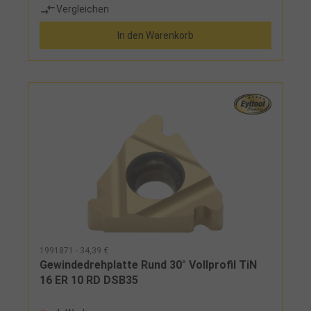
Vergleichen
Regelgewinde und ISO-Feingewinde, optimal für
langspanende Werkstoffe Lieferumfang:je 2
In den Warenkorb
Gewindedrehplatte 16 ER ISO 1,0 - 1,25 - 1,5 - 1,75 -
2,0
1991871 - 34,39 €
Gewindedrehplatte Rund 30° Vollprofil TiN
16 ER 10 RD DSB35