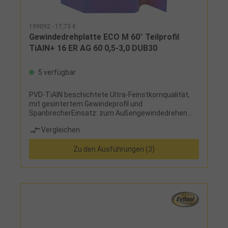
199092 - 17,73 €
Gewindedrehplatte ECO M 60° Teilprofil
TiAlN+ 16 ER AG 60 0,5-3,0 DUB30
5 verfügbar
PVD-TiAlN beschichtete Ultra-Feinstkornqualität,
mit gesintertem Gewindeprofil und
SpanbrecherEinsatz: zum Außengewindedrehen
rechts, für metrisches ISO-Regelgewinde und ISO-
Vergleichen
Feingewinde, optimal für langspanende Werkstoffe
Zu den Ausführungen (3)