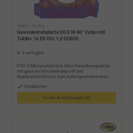
199011 - 15,35 €
Gewindedrehplatte ECO M 60° Vollprofil
TiAlN+ 16 ER ISO 1,0 DUB30
5 verfügbar
PVD-TiAlN beschichtete Ultra-Feinstkornqualität,
mit gesintertem Gewindeprofil und
SpanbrecherEinsatz:zum Außengewindedrehen
rechts, für metrisches ISO-Regelgewinde und ISO-
Vergleichen
Feingewinde, optimal für langspanende Werkstoffe
Zu den Ausführungen (8)