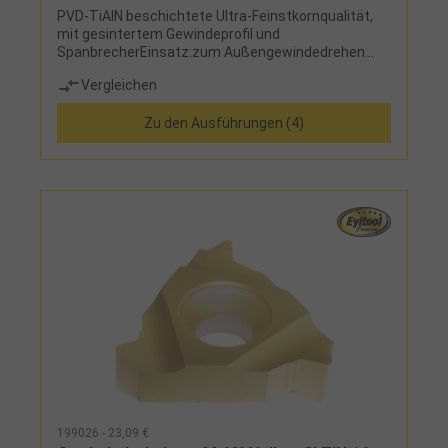
PVD-TiAlN beschichtete Ultra-Feinstkornqualität,
mit gesintertem Gewindeprofil und
SpanbrecherEinsatz:zum Außengewindedrehen
rechts, für Gewinde BSW, BSF, G (BSP) und BSB
Vergleichen
Zu den Ausführungen (4)
199026 - 23,09 €