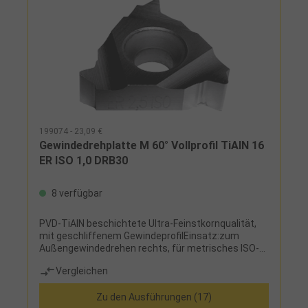
199074 - 23,09 €
Gewindedrehplatte M 60° Vollprofil TiAlN 16
ER ISO 1,0 DRB30
8 verfügbar
PVD-TiAlN beschichtete Ultra-Feinstkornqualität,
mit geschliffenem GewindeprofilEinsatz:zum
Außengewindedrehen rechts, für metrisches ISO-
Regelgewinde und ISO-Feingewinde
Vergleichen
Zu den Ausführungen (17)