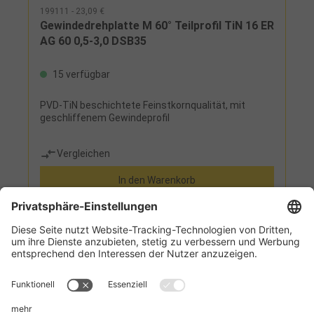
199111 - 23,09 €
Gewindedrehplatte M 60° Teilprofil TiN 16 ER
AG 60 0,5-3,0 DSB35
15 verfügbar
PVD-TiN beschichtete Feinstkornqualität, mit
geschliffenem Gewindeprofil
Vergleichen
In den Warenkorb
Informationen