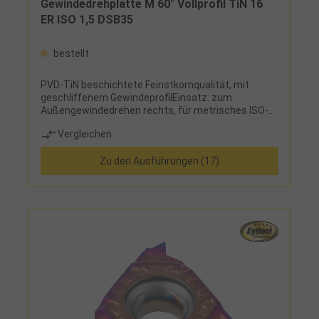
Gewindedrehplatte M 60° Vollprofil TiN 16
ER ISO 1,5 DSB35
bestellt
PVD-TiN beschichtete Feinstkornqualität, mit
geschliffenem GewindeprofilEinsatz: zum
Außengewindedrehen rechts, für metrisches ISO-
Regelgewinde und ISO-Feingewinde
Vergleichen
Zu den Ausführungen (17)