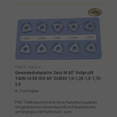
199019 - 189,21 €
Gewindedrehplatte Satz M 60° Vollprofil
TiAlN 16 ER ISO 60° DUB30 1,0-1,25-1,5-1,75-
2,0
2 verfügbar
PVD-TiAlN beschichtete Ultra-Feinstkornqualität,
mit gesintertem Gewindeprofil und Spanbrecher,
umfangsgeschliffenEinsatz: zum
Außengewindedrehen rechts, für metrisches ISO-