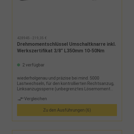
428945 - 219,35 €
Drehmomentschlüssel Umschaltknarre inkl.
Werkszertifikat 3/8" L350mm 10-50Nm
2 verfügbar
wiederholgenau und präzise bei mind. 5000
Lastwechseln, für den kontrollierten Rechtsanzug,
Linksanzugssperre (unbegrenztes Lösemoment
ohne Drehmomentfunktion), Doppelskala für
Vergleichen
präzise Einstellung und teilbarer Nm-
Mikrometerskala für feine Einstellung, deutlich hör-
Zu den Ausführungen (6)
und fühlbare Drehmomentauslösung durch
Kurzwegauslösung, Einstellen des Drehmomentes
schnell und sicher durch Drehen des Handgriffes,
sichere Verriegelungsmöglichkeit am Handgriff, mit
Druckknopf-Schnelllösefunktion am Ratschenkopf,