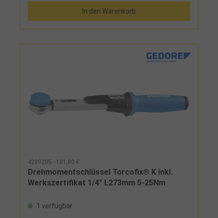
Mikrometerskala für feine Einstellung, deutlich hör-
In den Warenkorb
und fühlbare Drehmomentauslösung durch
Kurzwegauslösung, Einstellen des Drehmomentes
schnell und sicher durch Drehen des Handgriffes,
sichere Verriegelungsmöglichkeit am Handgriff, mit
Druckknopf-Schnelllösefunktion am Ratschenkopf,
Zweikomponenten-Griff mit Weichzone,
Vierkantantrieb nach DIN 3120 und ISO 1174 mit
Kugelarretierung
4289205 - 181,80 €
Drehmomentschlüssel Torcofix® K inkl.
Werkszertifikat 1/4" L273mm 5-25Nm
1 verfügbar