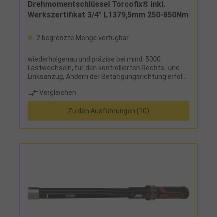
Drehmomentschlüssel Torcofix® inkl.
Werkszertifikat 3/4" L1379,5mm 250-850Nm
2 begrenzte Menge verfügbar
wiederholgenau und präzise bei mind. 5000
Lastwechseln, für den kontrollierten Rechts- und
Linksanzug, Ändern der Betätigungsrichtung erfolgt
durch Umstecken des Antriebsvierkantes,
Vergleichen
Doppelskala für präzise Einstellung und teilbarer
Nm-Mikrometerskal für feine Einstellung, deutlich
Zu den Ausführungen (10)
hör- und fühlbare Drehmomentauslösung durch
Kurzwegauslösung, Einstellen des Drehmomentes
schnell und sicher durch Drehen des Handgriffes,
sichere Verriegelungsmöglichkeit am Handgriff,
Zweikomponenten-Griff mit Weichzone,
Vierkantantrieb nach DIN 3120 und ISO 1174 mit
Kugelarretierung