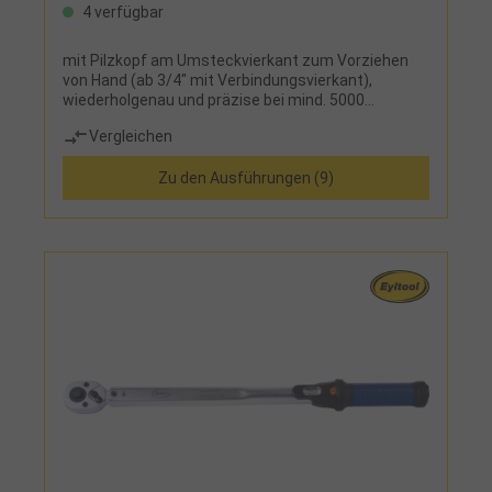
4 verfügbar
mit Pilzkopf am Umsteckvierkant zum Vorziehen
von Hand (ab 3/4" mit Verbindungsvierkant),
wiederholgenau und präzise bei mind. 5000
Lastwechseln, für den kontrollierten Rechts- und
Vergleichen
Linksanzug, ändern der Betätigungsrichtung erfolgt
durch Umstecken des Antriebsvierkantes,
Zu den Ausführungen (9)
Doppelskala für präzise Einstellung und teilbarer
Nm-Mikrometerskala für feine Einstellung, deutlich
hör- und fühlbare Drehmomentauslösung durch
Kurzwegauslösung, Einstellen des Drehmomentes
schnell und sicher durch Drehen des Handgriffes,
sichere Verriegelungsmöglichkeit am Handgriff,
Zweikomponenten-Griff mit Weichzone,
Vierkantantrieb nach DIN 3120 und ISO 1174 mit
Kugelarretierung