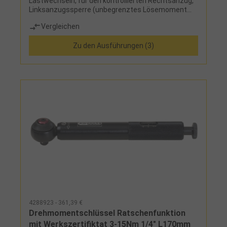
Lastwechseln, für den kontrollierten Rechtsanzug,
Linksanzugssperre (unbegrenztes Lösemoment
ohne Drehmomentfunktion), Doppelskala für
Vergleichen
präzise Einstellung und teilbarer Nm-
Mikrometerskala für feine Einstellung, deutlich hör-
Zu den Ausführungen (3)
und fühlbare Drehmomentauslösung durch
Kurzwegauslösung, Einstellen des Drehmomentes
schnell und sicher durch Drehen des Handgriffes,
sichere Verriegelungsmöglichkeit am Handgriff, mit
Druckknopf-Schnelllösefunktion am Ratschenkopf,
Zweikomponenten-Griff mit Weichzone,
Vierkantantrieb nach DIN 3120 und ISO 1174 mit
Kugelarretierung
4288923 - 361,39 €
Drehmomentschlüssel Ratschenfunktion
mit Werkszertifiktat 3-15Nm 1/4" L170mm