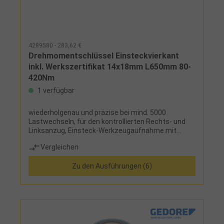
4289580 - 283,62 €
Drehmomentschlüssel Einsteckvierkant
inkl. Werkszertifikat 14x18mm L650mm 80-
420Nm
1 verfügbar
wiederholgenau und präzise bei mind. 5000
Lastwechseln, für den kontrollierten Rechts- und
Linksanzug, Einsteck-Werkzeugaufnahme mit
Schnell-Verriegelungs-Steckverbindung für
Vergleichen
Einsteckwerkzeuge, Doppelskala für präzise
Einstellung und teilbarer Nm-Mikrometerskala für
Zu den Ausführungen (6)
feine Einstellung, deutlich hör- und fühlbare
Drehmomentauslösung durch Kurzwegauslösung,
Einstellen des Drehmomentes schnell und sicher
durch Drehen des Handgriffes, sichere
Verriegelungsmöglichkeit am Handgriff,
Zweikomponenten-Griff mit Weichzone