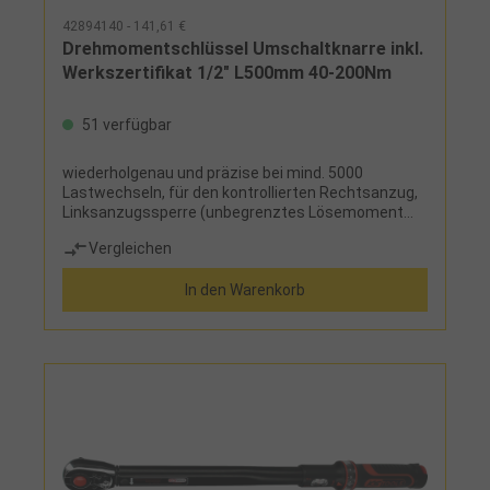
42894140 - 141,61 €
Drehmomentschlüssel Umschaltknarre inkl.
Werkszertifikat 1/2" L500mm 40-200Nm
51 verfügbar
wiederholgenau und präzise bei mind. 5000
Lastwechseln, für den kontrollierten Rechtsanzug,
Linksanzugssperre (unbegrenztes Lösemoment
ohne Drehmomentfunktion), Doppelskala für
Vergleichen
präzise Einstellung und teilbarer Nm-
Mikrometerskala für feine Einstellung, deutlich hör-
In den Warenkorb
und fühlbare Drehmomentauslösung durch
Kurzwegauslösung, Einstellen des Drehmomentes
schnell und sicher durch Drehen des Handgriffes,
sichere Verriegelungsmöglichkeit am Handgriff, mit
Druckknopf-Schnelllösefunktion am Ratschenkopf,
Zweikomponenten-Griff mit Weichzone,
Vierkantantrieb nach DIN 3120 und ISO 1174 mit
Kugelarretierung