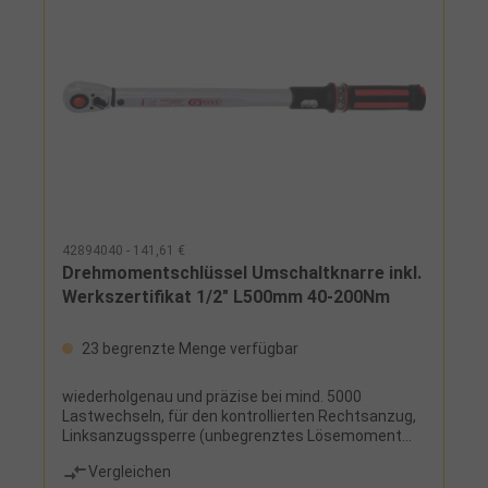
Zweikomponenten-Griff mit Weichzone,
Vierkantantrieb nach DIN 3120 und ISO 1174 mit
Kugelarretierung
42894040 - 141,61 €
Drehmomentschlüssel Umschaltknarre inkl.
Werkszertifikat 1/2" L500mm 40-200Nm
23 begrenzte Menge verfügbar
wiederholgenau und präzise bei mind. 5000
Lastwechseln, für den kontrollierten Rechtsanzug,
Linksanzugssperre (unbegrenztes Lösemoment
ohne Drehmomentfunktion), Doppelskala für
Vergleichen
präzise Einstellung und teilbarer Nm-