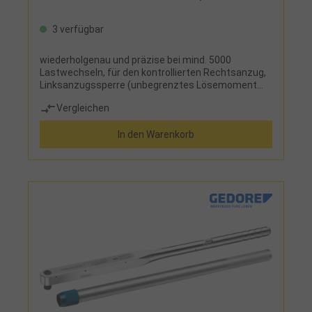
3 verfügbar
wiederholgenau und präzise bei mind. 5000
Lastwechseln, für den kontrollierten Rechtsanzug,
Linksanzugssperre (unbegrenztes Lösemoment
ohne Drehmomentfunktion), deutlich hör- und
Vergleichen
fühlbare Drehmomentauslösung durch
Kurzwegauslösung, mit feinverzahntem 72-Zahn-
In den Warenkorb
Ratschenmechanismus, mit Druckknopf-
Schnelllösefunktion am Ratschenkopf,
Vierkantantrieb nach DIN 3120 und ISO 1174 mit
Kugelarretierung