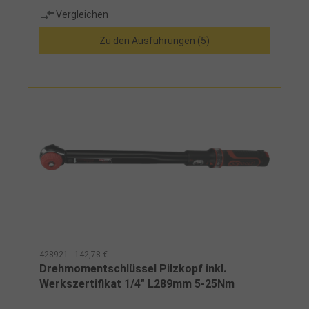
Schnell-Verriegelungs-Steckverbindung für
Vergleichen
Einsteckwerkzeuge, Doppelskala für präzise
Einstellung und teilbarer Nm-Mikrometerskala für
Zu den Ausführungen (5)
feine Einstellung, deutlich hör- und fühlbare
Drehmomentauslösung durch Kurzwegauslösung,
Einstellen des Drehmomentes schnell und sicher
durch Drehen des Handgriffes, sichere
Verriegelungsmöglichkeit am Handgriff,
Zweikomponenten-Griff mit Weichzone
428921 - 142,78 €
Drehmomentschlüssel Pilzkopf inkl.
Werkszertifikat 1/4" L289mm 5-25Nm