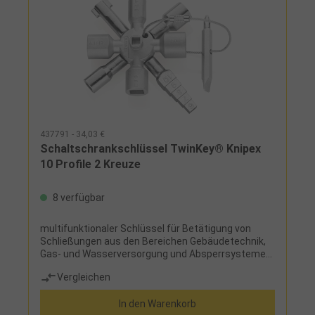
437791 - 34,03 €
Schaltschrankschlüssel TwinKey® Knipex
10 Profile 2 Kreuze
8 verfügbar
multifunktionaler Schlüssel für Betätigung von
Schließungen aus den Bereichen Gebäudetechnik,
Gas- und Wasserversorgung und Absperrsystemen,
achtstrahlige Version (2 Kreuzschlüssel mittels
Vergleichen
Magnet platzsparend verbunden), Schlüssel und
Wendebit durch stabiles Edelstahl-Drahtseil
In den Warenkorb
verbunden, gewichtsoptimierte Zinkdruckguss-