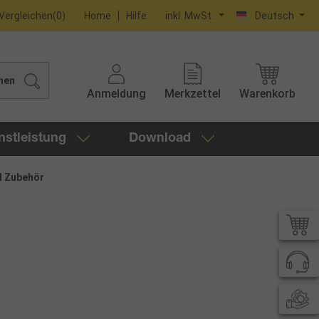
Vergleichen
(
0
)
Home
Hilfe
inkl. MwSt.
Deutsch
hen
Anmeldung
Merkzettel
Warenkorb
nstleistung
Download
d Zubehör