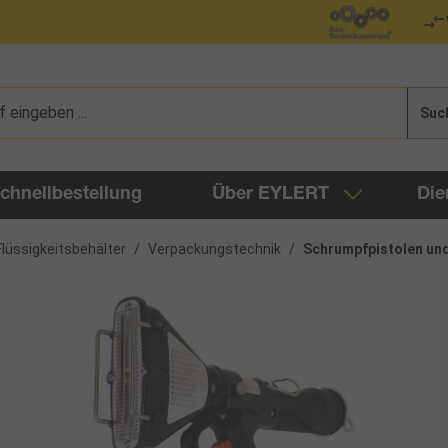
Suc
chnellbestellung
Über EYLERT
Die
lüssigkeitsbehälter
/
Verpackungstechnik
/
Schrumpfpistolen un