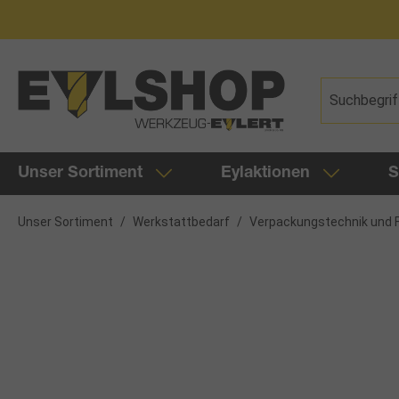
springen
Zur Hauptnavigation springen
Unser Sortiment
Eylaktionen
S
Unser Sortiment
/
Werkstattbedarf
/
Verpackungstechnik und F