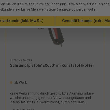
len Sie, ob die Preise für Privatkunden (inklusive Mehrwertsteuer) ode
skunden (exklusive Mehrwertsteuer) angezeigt werden sollen.
rivatkunde (inkl. MwSt.)
Geschäftskunde (exkl. Mw
88766 - 946,09 €
Schrumpfpistole"EX650" im Kunststoffkoffer
ab Werk
keine Verbrennung durch geschützte Aluminiumdüse,
welche unabhängig von der Verwendungsdauer und
Intensität stets lauwarm bleibt, durch den 360°-
drehbaren Brenner ist der Einsatz in jeglicher Position