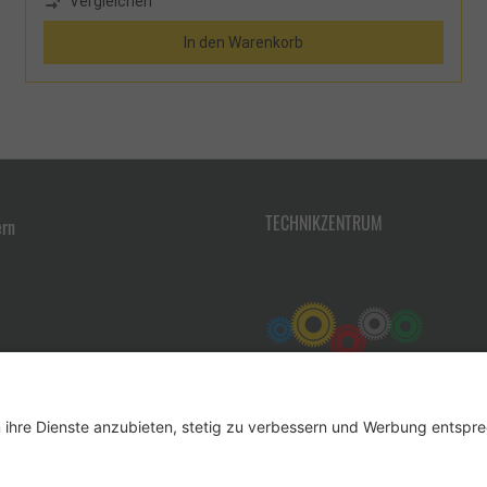
Vergleichen
möglich, Steuerung durch Totmanngriff, sobald der Griff
losgelassen wird, steht das Gerät
In den Warenkorb
stillLieferumfang:Schrumpfpistole, Druckminderer mit
Manometer, Propanschlauch 8 m, Benutzerhandbuch,
Wärmereflektor, Handschuhe und Kunststoffkoffer
TECHNIKZENTRUM
ern