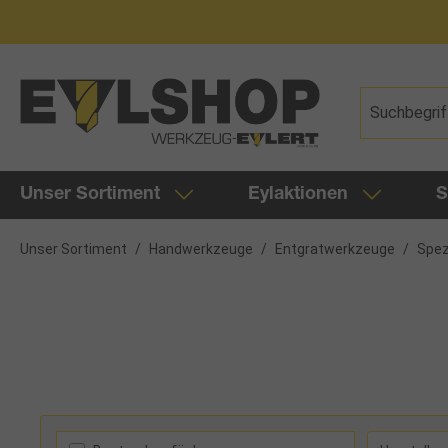
springen
Zur Hauptnavigation springen
Unser Sortiment
Eylaktionen
S
Unser Sortiment
/
Handwerkzeuge
/
Entgratwerkzeuge
/
Spez