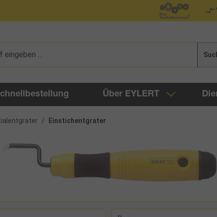
Suc
chnellbestellung
Über EYLERT
Die
ialentgrater
/
Einstichentgrater