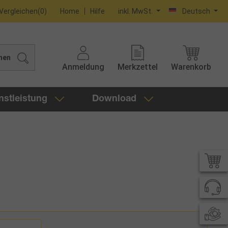
Vergleichen
(
0
)
Home
Hilfe
inkl. MwSt.
Deutsch
hen
Anmeldung
Merkzettel
Warenkorb
nstleistung
Download