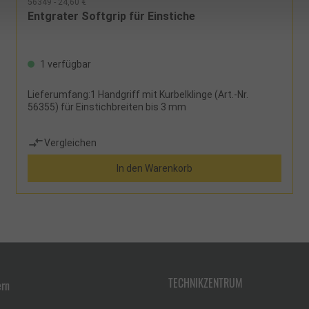
56349 - 24,60 €
Entgrater Softgrip für Einstiche
1 verfügbar
Lieferumfang:1 Handgriff mit Kurbelklinge (Art.-Nr.
56355) für Einstichbreiten bis 3 mm
Vergleichen
In den Warenkorb
TECHNIKZENTRUM
ern