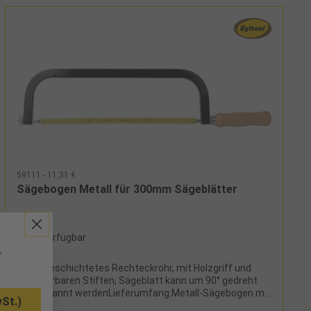
59111 - 11,31 €
Sägebogen Metall für 300mm Sägeblätter
41 verfügbar
r
pulverbeschichtetes Rechteckrohr, mit Holzgriff und
unverlierbaren Stiften, Sägeblatt kann um 90° gedreht
eingespannt werdenLieferumfang:Metall-Sägebogen mit
St.)
Sägeblatt