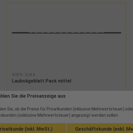
47575 - 3,33 €
Laubsägeblatt Pack mittel
ählen Sie die Preisanzeige aus
200 verfügbar
len Sie, ob die Preise für Privatkunden (inklusive Mehrwertsteuer) ode
gehärtet mit gewellter Doppelzahnung und rundem
skunden (exklusive Mehrwertsteuer) angezeigt werden sollen.
Rücken
rivatkunde (inkl. MwSt.)
Geschäftskunde (exkl. Mw