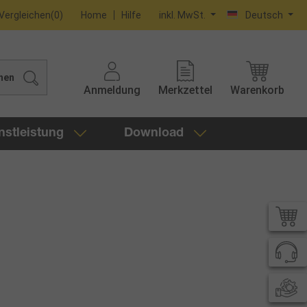
Vergleichen
(
0
)
Home
Hilfe
inkl. MwSt.
Deutsch
hen
Anmeldung
Merkzettel
Warenkorb
nstleistung
Download