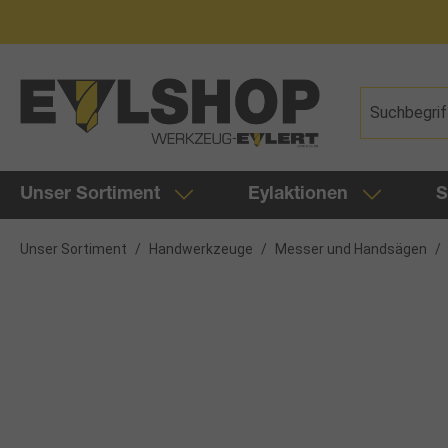
springen
Zur Hauptnavigation springen
Unser Sortiment
Eylaktionen
S
Unser Sortiment
/
Handwerkzeuge
/
Messer und Handsägen
/