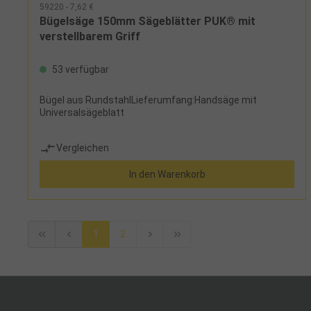
59220 - 7,62 €
Bügelsäge 150mm Sägeblätter PUK® mit
verstellbarem Griff
53 verfügbar
Bügel aus RundstahlLieferumfang:Handsäge mit
Universalsägeblatt
Vergleichen
In den Warenkorb
1
2