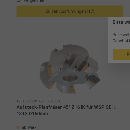
Vergleichen
Standzeiten bei leichten bis schweren Bearbeitungen,
sehr gute Oberflächen bei Einsatz einer oder mehrerer
Zu den Ausführungen (17)
Wiper-WendeschneidplattenHinweis:Weitere
Ausführungen des Planfräsers M1200 finden Sie in den
Bitte w
Widia-Katalogen. Fragen Sie uns!
Bitte wäh
Geschäft
P
170107160X16 - 1.353,03 €
Aufsteck-Planfräser 45° Z16 IK für WSP SEH.
13T3 D160mm
ab Werk