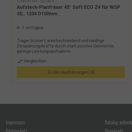
1700191100 - 351,05 €
Aufsteck-Planfräser 45° Soft ECO Z4 für WSP
SE.. 1204 D100mm
1 verfügbar
Träger brüniert, weichschneidend und niedrige
Zerspanungskräfte durch stark positive Geometrie,
geringe Leistungsaufnahme
Vergleichen
Zu den Ausführungen (4)
Impressum
Katalog anford
Datenschutz
Downloads