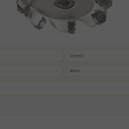
D (mm)
Norm