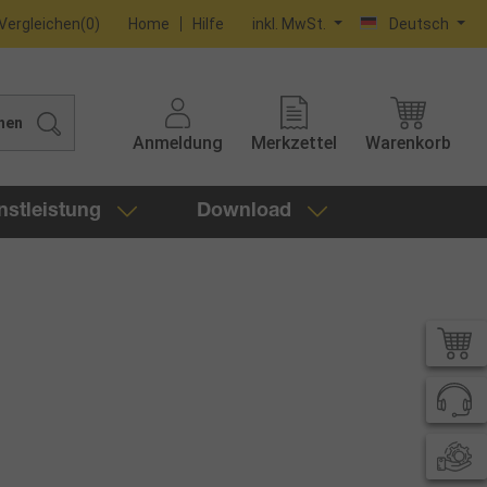
Vergleichen
(
0
)
Home
Hilfe
inkl. MwSt.
Deutsch
hen
Anmeldung
Merkzettel
Warenkorb
nstleistung
Download