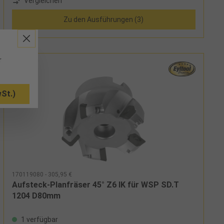
Vergleichen
Zu den Ausführungen (3)
r
St.)
170119080 - 305,95 €
Aufsteck-Planfräser 45° Z6 IK für WSP SD.T
1204 D80mm
1 verfügbar