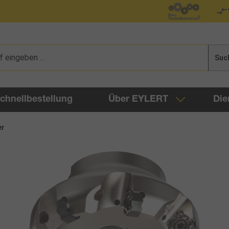
Suc
chnellbestellung
Über EYLERT
Die
er