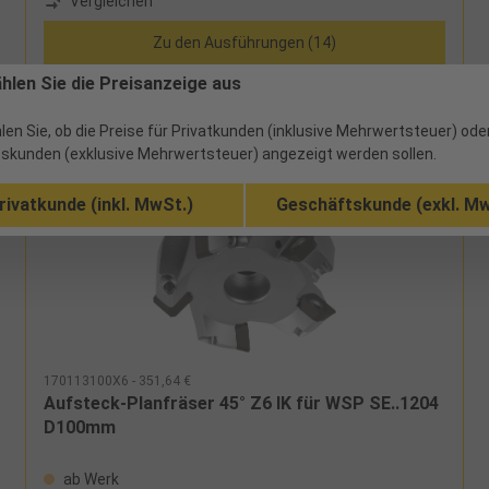
Vergleichen
SN..1206 mit 4 Schneidecken (= 8 Schneiden) und für
doppelseitige Wendeschneidplatte ONMU 1205 mit 8
Zu den Ausführungen (14)
Schneidecken (= 16 Schneiden)
ählen Sie die Preisanzeige aus
len Sie, ob die Preise für Privatkunden (inklusive Mehrwertsteuer) ode
skunden (exklusive Mehrwertsteuer) angezeigt werden sollen.
rivatkunde (inkl. MwSt.)
Geschäftskunde (exkl. Mw
170113100X6 - 351,64 €
Aufsteck-Planfräser 45° Z6 IK für WSP SE..1204
D100mm
ab Werk