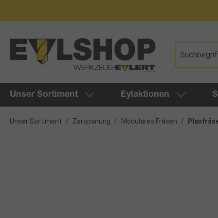
springen
Zur Hauptnavigation springen
Unser Sortiment
Eylaktionen
S
Unser Sortiment
/
Zerspanung
/
Modulares Fräsen
/
Planfräs