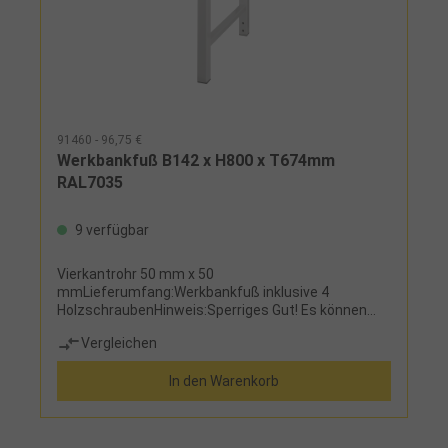
91460 - 96,75 €
Werkbankfuß B142 x H800 x T674mm
RAL7035
9 verfügbar
Vierkantrohr 50 mm x 50
mmLieferumfang:Werkbankfuß inklusive 4
HolzschraubenHinweis:Sperriges Gut! Es können
zusätzliche Versandkosten anfallen.
Vergleichen
In den Warenkorb