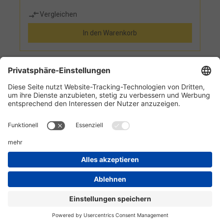
Vergleichen
In den Warenkorb
1
2
3
Informationen
Kundenservice
Technikzentrum
Werkzeug-Eylert GmbH & Co. KG • F.-O.-Schimmel-Str. 3 • 09120 Chemnitz