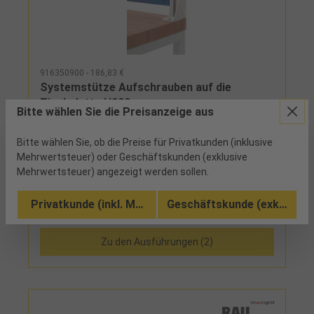
916350900 - 186,83 €
Systemstütze Aufschrauben auf die
Tischplatte H900mm
Bitte wählen Sie die Preisanzeige aus
ab Werk
Bitte wählen Sie, ob die Preise für Privatkunden (inklusive
Mehrwertsteuer) oder Geschäftskunden (exklusive
System-Stützen (Aluminiumprofil 40 mm x 40 mm)
Mehrwertsteuer) angezeigt werden sollen.
werden mittels einer Montageplatte direkt mit der
Tischplatte verschraubt, die Stärke der Tischplatte
Privatkunde (inkl. MwSt.)
Geschäftskunde (exkl. MwSt
muss mindestens 40 mm betragen und es muss
Vergleichen
sich um eine Platte mit massivem Kern handeln, bei
einer Tischplattenstärke unter 40 mm empfehlen
Zu den Ausführungen (2)
wir die Verwendung des Befestigungssatzes Art.-
Nr. 916351...