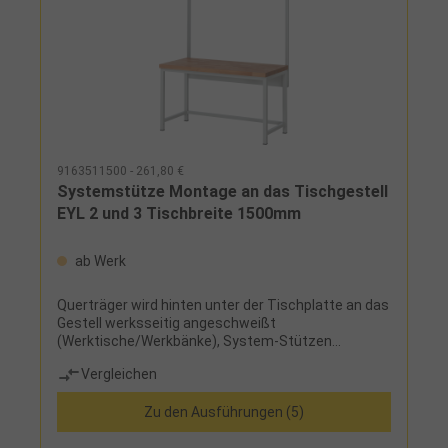
9163511500 - 261,80 €
Systemstütze Montage an das Tischgestell
EYL 2 und 3 Tischbreite 1500mm
ab Werk
Querträger wird hinten unter der Tischplatte an das
Gestell werksseitig angeschweißt
(Werktische/Werkbänke), System-Stützen
(Aluminiumprofil 40 mm x 40 mm) werden am
Vergleichen
Querträger angeschraubt (Höhe einstellbar) und
laufen hinter der Tischplatte nach oben, so dass die
Zu den Ausführungen (5)
gesamte Tiefe der Tischplatte frei bleibt (kein
Verschrauben auf der Tischplatte)Lieferumfang:2