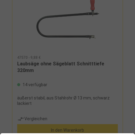
47570 - 9,88 €
Laubsäge ohne Sägeblatt Schnitttiefe
320mm
14 verfügbar
äußerst stabil, aus Stahlrohr Ø 13 mm, schwarz
lackiert
Vergleichen
In den Warenkorb