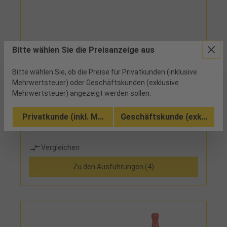
47575 - 3,33 €
Bitte wählen Sie die Preisanzeige aus
Laubsägeblatt Pack mittel
Bitte wählen Sie, ob die Preise für Privatkunden (inklusive
Mehrwertsteuer) oder Geschäftskunden (exklusive
200 verfügbar
Mehrwertsteuer) angezeigt werden sollen.
gehärtet mit gewellter Doppelzahnung und rundem
Privatkunde (inkl. MwSt.)
Geschäftskunde (exkl. MwSt
Rücken
Vergleichen
Zu den Ausführungen (4)