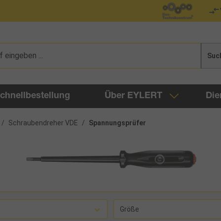
Suc
chnellbestellung
Über EYLERT
Die
/
Schraubendreher VDE
/
Spannungsprüfer
Größe