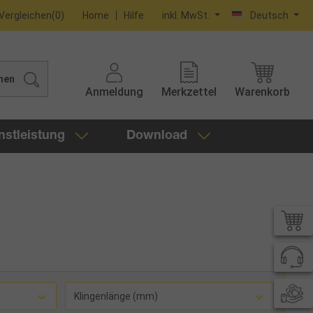
Vergleichen
(
0
)
Home
Hilfe
inkl. MwSt.
Deutsch
hen
Anmeldung
Merkzettel
Warenkorb
nstleistung
Download
Klingenlänge (mm)