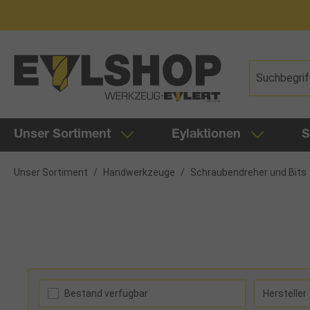
springen
Zur Hauptnavigation springen
Unser Sortiment
Eylaktionen
S
Unser Sortiment
/
Handwerkzeuge
/
Schraubendreher und Bits
Bestand verfügbar
Hersteller