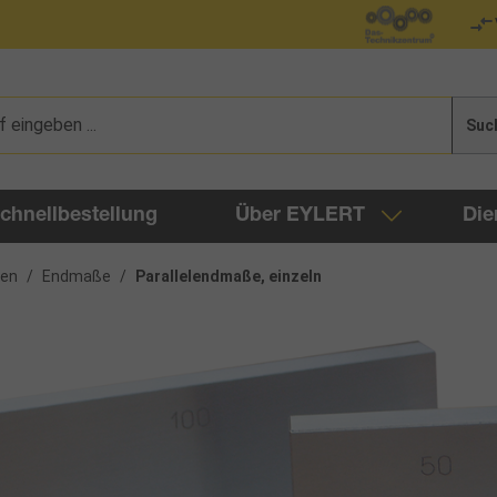
Suc
chnellbestellung
Über EYLERT
Die
gen
/
Endmaße
/
Parallelendmaße, einzeln