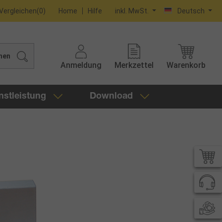
Vergleichen
(
0
)
Home
Hilfe
inkl. MwSt.
Deutsch
hen
Anmeldung
Merkzettel
Warenkorb
nstleistung
Download