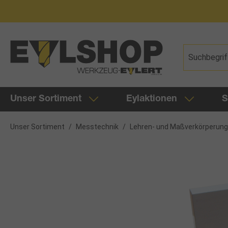
springen
Zur Hauptnavigation springen
Unser Sortiment
Eylaktionen
S
Unser Sortiment
/
Messtechnik
/
Lehren- und Maßverkörperun