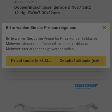
41205 - 112,21 €
Doppelringschlüssel gerade DIN837 Satz
12-tlg. SW6x7-30x32mm
3 verfügbar
Bitte wählen Sie die Preisanzeige aus
Lieferumfang: 12 Doppelringschlüssel SW 6 x 7 - 8 x
Bitte wählen Sie, ob die Preise für Privatkunden (inklusive
9 - 10 x 11 - 12 x 13 - 14 x 15 - 16 x 17 - 18 x 19 - 20 x
Mehrwertsteuer) oder Geschäftskunden (exklusive
22 - 21 x 23 - 24 x 27 - 25 x 28 - 30 x 32 mm im Karton
Mehrwertsteuer) angezeigt werden sollen.
Vergleichen
Privatkunde (inkl. MwSt.)
Geschäftskunde (exkl. MwSt
In den Warenkorb