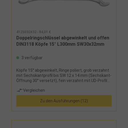
4125030X32 - 84,01 €
Doppelringschlüssel abgewinkelt und offen
DIN3118 Köpfe 15° L300mm SW30x32mm
3 verfügbar
Köpfe 15° abgewinkelt, Ringe poliert, grob verzahnt
mit Sechskantprofil bis SW 12 x 14 mm (Sechskant-
Öffnung 30° versetzt), fein verzahnt mit UD-Profil
ab SW 13 x 15 mm (Öffnung 15° versetzt)
Vergleichen
Zu den Ausführungen (12)