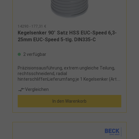
14290 - 177,31 €
Kegelsenker 90° Satz HSS EUC-Speed 6,3-
25mm EUC-Speed 5-tlg. DIN335-C
2 verfügbar
Präzisionsausführung, extrem ungleiche Teilung,
rechtsschneidend, radial
hinterschliffenLieferumfang:je 1 Kegelsenker (Art.-
Nr. 14200...) 6,3 - 10,4 - 16,5 - 20,5 - 25 mm in
Vergleichen
Kunststoff-Runddose
In den Warenkorb