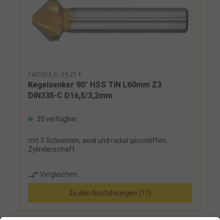
1421016,5 - 29,27 €
Kegelsenker 90° HSS TiN L60mm Z3
DIN335-C D16,5/3,2mm
20 verfügbar
mit 3 Schneiden, axial und radial geschliffen,
Zylinderschaft
Vergleichen
Zu den Ausführungen (17)