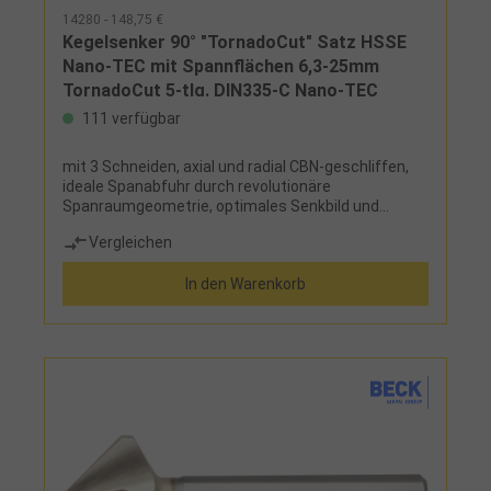
14280 - 148,75 €
Kegelsenker 90° "TornadoCut" Satz HSSE
Nano-TEC mit Spannflächen 6,3-25mm
TornadoCut 5-tlg. DIN335-C Nano-TEC
111 verfügbar
mit 3 Schneiden, axial und radial CBN-geschliffen,
ideale Spanabfuhr durch revolutionäre
Spanraumgeometrie, optimales Senkbild und
extrem ruhiger Lauf durch optimierten variablen
Vergleichen
Hinterschliff, mit 3 Flächen am Schaft ab ∅ 8,3 mm,
extrem hohe Verschleißfestigkeit und Warmhärte,
In den Warenkorb
Nano-Tec-Beschichtung für eine extra glatte
Oberfläche und das Verhindern von
Materialverschweißungen, arbeitet grat- und
ratterfreiLieferumfang:je 1 Kegelsenker (Art.-Nr.
14203...) 6,3 - 10,4 - 16,5 - 20,5 - 25 mm in
Kunststoffkassette