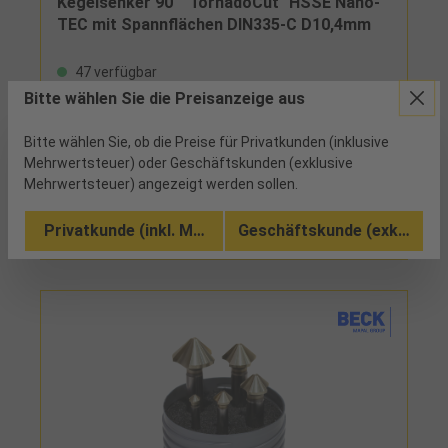
Kegelsenker 90° "TornadoCut" HSSE Nano-
TEC mit Spannflächen DIN335-C D10,4mm
47 verfügbar
Bitte wählen Sie die Preisanzeige aus
mit 3 Schneiden, axial und radial CBN-geschliffen,
ideale Spanabfuhr durch revolutionäre
Bitte wählen Sie, ob die Preise für Privatkunden (inklusive
Spanraumgeometrie, optimales Senkbild und
Mehrwertsteuer) oder Geschäftskunden (exklusive
extrem ruhiger Lauf durch optimierten variablen
Mehrwertsteuer) angezeigt werden sollen.
Vergleichen
Hinterschliff, mit 3 Flächen am Schaft ab ⌀ 8,3 mm,
extrem hohe Verschleißfestigkeit und Warmhärte,
Zu den Ausführungen (11)
Nano-Tec-Beschichtung für eine extra glatte
Privatkunde (inkl. MwSt.)
Geschäftskunde (exkl. MwSt
Oberfläche und das Verhindern von
Materialverschweißungen, arbeitet grat- und
ratterfrei