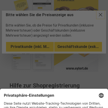
Bitte wählen Sie die Preisanzeige aus
Bitte wählen Sie, ob die Preise für Privatkunden (inklusive
Mehrwertsteuer) oder Geschäftskunden (exklusive
Mehrwertsteuer) angezeigt werden sollen.
Privatkunde (inkl. MwSt.)
Geschäftskunde (exkl. MwSt
Hilfe zur Shopregistrierung
Ablauf Registrierung und Vorteile Registrierung