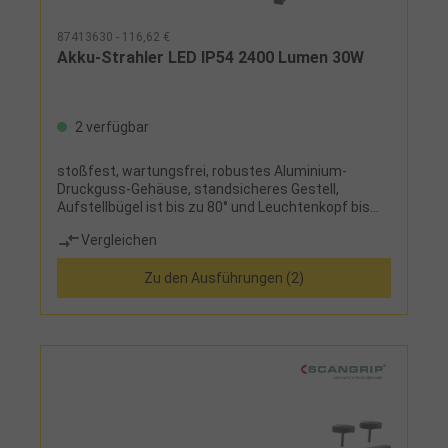
87413630 - 116,62 €
Akku-Strahler LED IP54 2400 Lumen 30W
2 verfügbar
stoßfest, wartungsfrei, robustes Aluminium-
Druckguss-Gehäuse, standsicheres Gestell,
Aufstellbügel ist bis zu 80° und Leuchtenkopf bis
360° verstellbar, Dimmfunktion in 3 Stufen (100 %,
Vergleichen
50 % und 25 %), mit
LadekontrollanzeigeLieferumfang:- FL1600R =
Zu den Ausführungen (2)
Strahler mit Li-Ionen-Akku 7,4 V/4,4 Ah und
Ladekabel 230 V- FL2400R = Strahler mit Li-Ionen-
Akku 11,1 V/4,4 Ah und Ladekabel 230 V