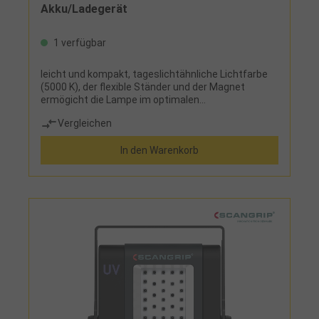
Akku/Ladegerät
1 verfügbar
leicht und kompakt, tageslichtähnliche Lichtfarbe
(5000 K), der flexible Ständer und der Magnet
ermögicht die Lampe im optimalen
Beleuchtungswinkel aufzustellen oder als
Vergleichen
Hängelampe zu benutzen, stufenlos dimmbar, 2,5 h
Leuchtdauer (bei 5 Ah Akku), kompatibel mit allen
In den Warenkorb
Akkus Festool (außer Ergopack), Lieferung ohne
Akku und ohne Ladegerät