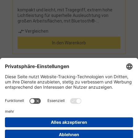
kompakt und leicht, mit Tragegriff, extrem hohe
Lichtleistung für superhelle Ausleuchtung von
großen Arbeitsflächen, mit Bluetooth®-
Lichtsteuerungs-App, Dimmfunktion in 4 Stufen
Vergleichen
(100 %, 70 %, 35 % und 15 %)
In den Warenkorb
1
2
Informationen
Kundenservice
Technikzentrum