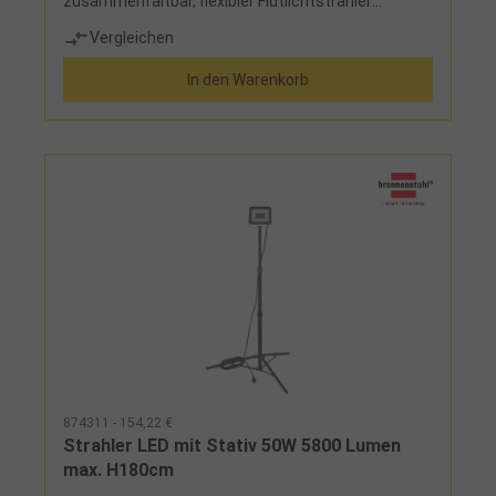
zusammenfaltbar, flexibler Flutlichtstrahler
ermöglicht die Lampe im optimalen
Vergleichen
Beleuchtungswinkel um 360° zu drehen, Betrieb
wahlweise mit Akku 18 V Metabo/CAS-System, mit
In den Warenkorb
Akku 18 V/20 V anderer führender
Elektrowerkzeugmarken unter Verwendung des
Adapters "CONNECTOR" (Art.-Nr. 8753851...) oder
mit Scangrip-Stromversorgung (Art.-Nr. 8753850),
Dimmfunktion in 2 Stufen, Lieferung ohne Akku und
StromversorgungLieferumfang: Strahler mit Stativ
874311 - 154,22 €
Strahler LED mit Stativ 50W 5800 Lumen
max. H180cm