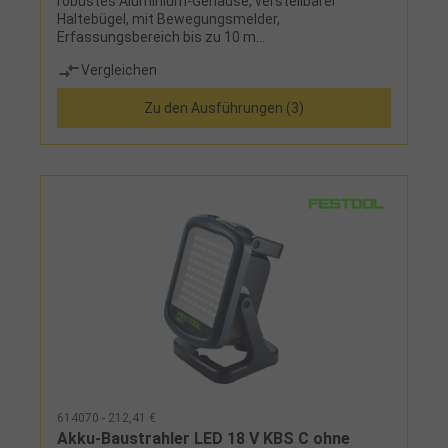
robustes Aluminium-Gehäuse, verstellbarer
Haltebügel, mit Bewegungsmelder,
Erfassungsbereich bis zu 10 m
(Sensitivitätseinstellung möglich),
Vergleichen
Erfassungswinkel ca. 180°, Einschaltdauer
zwischen 10 sek bis 5 min regelbar und
Zu den Ausführungen (3)
Dämmerungssensor, Lieferung ohne
Anschlusskabel, Energieeffizienzklasse D
614070 - 212,41 €
Akku-Baustrahler LED 18 V KBS C ohne