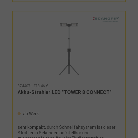
Abstand: 110 x 100 cmBestrahlungsstärke in 80 cm
Abstand: > 6 mW/cm², Zentrum 18
mW/cm²Härtefläche in 80 cm Abstand: 135 x 130
cmUV-Wellenlänge: 395-400 cmEinsatz: für sehr
schnelle und effiziente UV-Härtung von großen
Flächen bis ca. 135 x 130 cm, auch für
Kunststoffteile oder anderen wärmeempfindlchen
Oberflächen geeignet
874407 - 278,46 €
Akku-Strahler LED "TOWER 8 CONNECT"
ab Werk
sehr kompakt, durch Schnellfaltsystem ist dieser
Strahler in Sekunden aufstellbar und