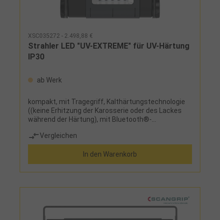
XSC035272 - 2.498,88 €
Strahler LED "UV-EXTREME" für UV-Härtung
IP30
ab Werk
kompakt, mit Tragegriff, Kalthärtungstechnologie
((keine Erhitzung der Karosserie oder des Lackes
während der Härtung), mit Bluetooth®-
Lichtsteuerungs-AppBestrahlungsstärke in 10 cm
Vergleichen
Abstand: > 80 mW/cm², Zentrum 398
mW/cm²Härtedurchmesser in 10 cm Abstand: 22
In den Warenkorb
cmBestrahlungsstärke in 40 cm Abstand: > 6
mW/cm², Zentrum 35 mW/cm²Härtedurchmesser
in 40 cm Abstand: 90 cmBestrahlungsstärke in 60
cm Abstand: > 6 mW/cm², Zentrum 16
mW/cm²Härtedurchmesser in 60 cm Abstand: 95
cmUV-Wellenlänge: 395-400 cmEinsatz: für sehr
schnelle und effiziente UV-Härtung von großen
Flächen bis ca. 100 x 100 cm, auch für