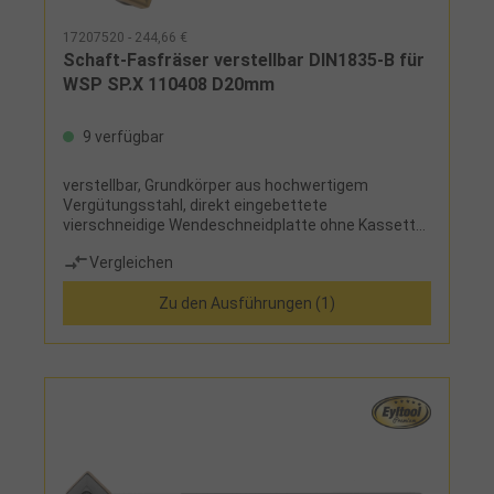
17207520 - 244,66 €
Schaft-Fasfräser verstellbar DIN1835-B für
WSP SP.X 110408 D20mm
9 verfügbar
verstellbar, Grundkörper aus hochwertigem
Vergütungsstahl, direkt eingebettete
vierschneidige Wendeschneidplatte ohne Kassette
für hohe Stabilität, ermöglicht kürzeste
Vergleichen
Bearbeitungszeiten durch hohe Schnittwerte,
stufenlos von 0° bis 90° verstellbar, Skala
Zu den Ausführungen (1)
tiefengraviert für eine lange
LebensdauerHinweis:Einschraubfräser auf Anfrage
lieferbar!