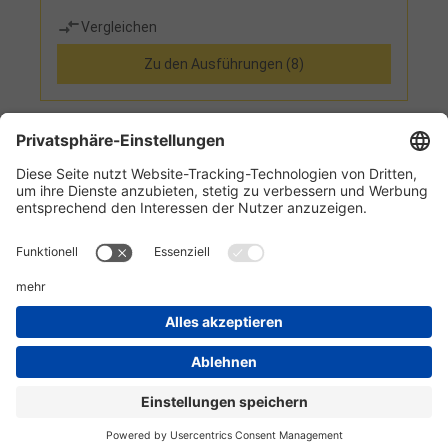
Vergleichen
Zu den Ausführungen (8)
1
2
Informationen
Kundenservice
Technikzentrum
Werkzeug-Eylert GmbH & Co. KG • F.-O.-Schimmel-Str. 3 • 09120 Chemnitz