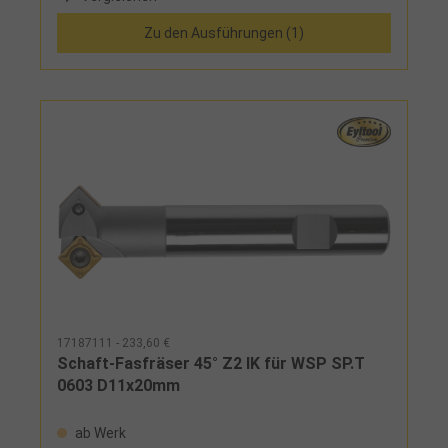
stufenlos von 0° bis 90° verstellbar, Skala
Zu den Ausführungen (1)
tiefengraviert für eine lange
LebensdauerHinweis:Einschraubfräser auf Anfrage
lieferbar!
17187111 - 233,60 €
Schaft-Fasfräser 45° Z2 IK für WSP SP.T
0603 D11x20mm
ab Werk