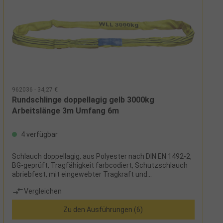
962036 - 34,27 €
Rundschlinge doppellagig gelb 3000kg
Arbeitslänge 3m Umfang 6m
4 verfügbar
Schlauch doppellagig, aus Polyester nach DIN EN 1492-2,
BG-geprüft, Tragfähigkeit farbcodiert, Schutzschlauch
abriebfest, mit eingewebter Tragkraft und
Tonnenstreifen, siebenfache Sicherheit,
Vergleichen
Sicherheitsetikett mit Benutzerhinweisen
Zu den Ausführungen (6)