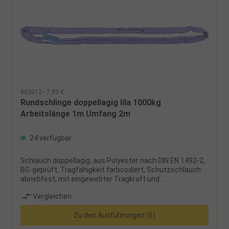
962012 - 7,85 €
Rundschlinge doppellagig lila 1000kg
Arbeitslänge 1m Umfang 2m
24 verfügbar
Schlauch doppellagig, aus Polyester nach DIN EN 1492-2,
BG-geprüft, Tragfähigkeit farbcodiert, Schutzschlauch
abriebfest, mit eingewebter Tragkraft und
Tonnenstreifen, siebenfache Sicherheit,
Vergleichen
Sicherheitsetikett mit Benutzerhinweisen
Zu den Ausführungen (6)