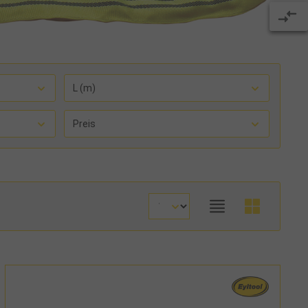
L (m)
Preis