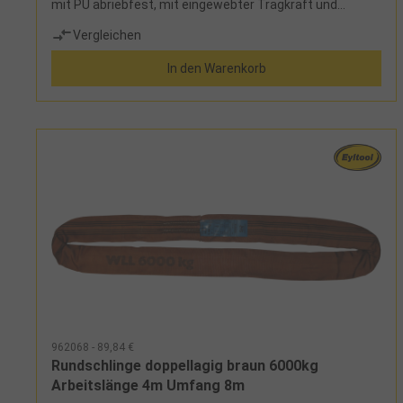
mit PU abriebfest, mit eingewebter Tragkraft und
Tonnenstreifen, 7-fache Sicherheit, Sicherheitsetikett
Vergleichen
mit BenutzerhinweisenLieferumfang: 2 Rundschlingen
Tragfähigkeit 1000 kg, Umfang 2 m (Art.-Nr. 962012) 2
In den Warenkorb
Rundschlingen Tragfähigkeit 1000 kg, Umfang 4 m (Art.-
Nr. 962014) 2 Rundschlingen Tragfähigkeit 2000 kg,
Umfang 2 m (Art.-Nr. 962022) 2 Rundschlingen
Tragfähigkeit 2000 kg, Umfang 4 m (Art.-Nr. 962024) 2
Rundschlingen Tragfähigkeit 3000 kg, Umfang 6 m (Art.-
Nr. 962036) in einer Eylsporttasche
962068 - 89,84 €
Rundschlinge doppellagig braun 6000kg
Arbeitslänge 4m Umfang 8m