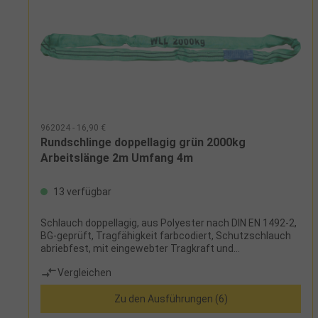
962024 - 16,90 €
Rundschlinge doppellagig grün 2000kg
Arbeitslänge 2m Umfang 4m
13 verfügbar
Schlauch doppellagig, aus Polyester nach DIN EN 1492-2,
BG-geprüft, Tragfähigkeit farbcodiert, Schutzschlauch
abriebfest, mit eingewebter Tragkraft und
Tonnenstreifen, siebenfache Sicherheit,
Vergleichen
Sicherheitsetikett mit Benutzerhinweisen
Zu den Ausführungen (6)