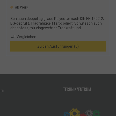
ab Werk
Schlauch doppellagig, aus Polyester nach DIN EN 1492-2,
BG-geprüft, Tragfähigkeit farbcodiert, Schutzschlauch
abriebfest, mit eingewebter Tragkraft und
Tonnenstreifen, siebenfache Sicherheit,
Vergleichen
Sicherheitsetikett mit Benutzerhinweisen
Zu den Ausführungen (5)
TECHNIKZENTRUM
ern