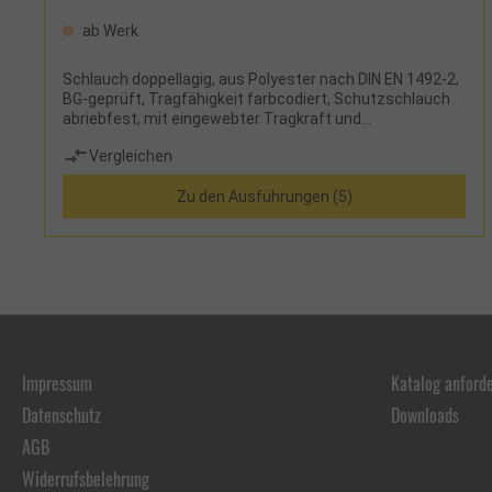
ab Werk
Schlauch doppellagig, aus Polyester nach DIN EN 1492-2,
BG-geprüft, Tragfähigkeit farbcodiert, Schutzschlauch
abriebfest, mit eingewebter Tragkraft und
Tonnenstreifen, siebenfache Sicherheit,
Vergleichen
Sicherheitsetikett mit Benutzerhinweisen
Zu den Ausführungen (5)
Impressum
Katalog anford
Datenschutz
Downloads
AGB
Widerrufsbelehrung