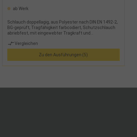
ab Werk
Schlauch doppellagig, aus Polyester nach DIN EN 1492-2,
BG-geprüft, Tragfähigkeit farbcodiert, Schutzschlauch
abriebfest, mit eingewebter Tragkraft und
Tonnenstreifen, siebenfache Sicherheit,
Vergleichen
Sicherheitsetikett mit Benutzerhinweisen
Zu den Ausführungen (5)