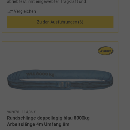
abriebfest, mit eingewebter Tragkraft und
Tonnenstreifen, siebenfache Sicherheit,
Vergleichen
Sicherheitsetikett mit Benutzerhinweisen
Zu den Ausführungen (6)
962078 - 114,36 €
Rundschlinge doppellagig blau 8000kg
Arbeitslänge 4m Umfang 8m