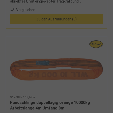
abriebfest, mit eingewebter Tragkraft und
Tonnenstreifen, siebenfache Sicherheit,
Vergleichen
Sicherheitsetikett mit Benutzerhinweisen
Zu den Ausführungen (5)
962088 - 163,62 €
Rundschlinge doppellagig orange 10000kg
Arbeitslänge 4m Umfang 8m