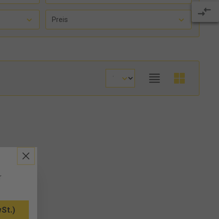
Preis
r
St.)