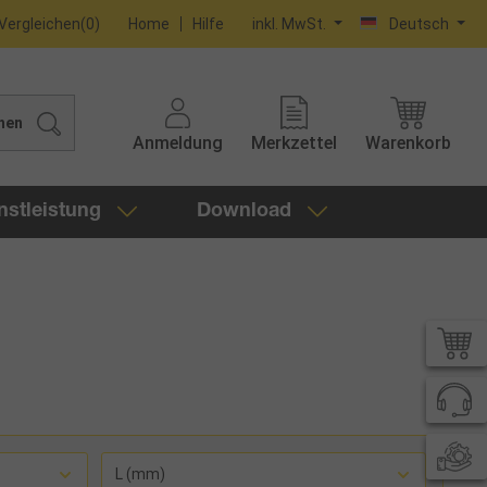
Vergleichen
(
0
)
Home
Hilfe
inkl. MwSt.
Deutsch
hen
Anmeldung
Merkzettel
Warenkorb
nstleistung
Download
L (mm)