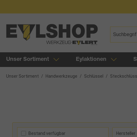
springen
Zur Hauptnavigation springen
Unser Sortiment
Eylaktionen
S
Unser Sortiment
/
Handwerkzeuge
/
Schlüssel
/
Steckschlüss
Bestand verfügbar
Hersteller