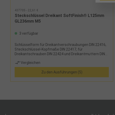
437705 - 22,61 €
Steckschlüssel Dreikant SoftFinish® L125mm
GL236mm M5
3 verfügbar
Schlüsselform für Dreikantverschraubungen DIN 22416,
Steckschlüssel-Kopfmaße DIN 22417, für
Dreikantschrauben DIN 22424 und Dreikantmuttern DIN
222425
Vergleichen
Zu den Ausführungen (5)