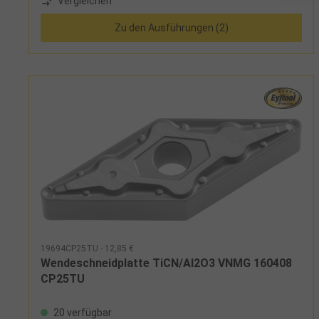
Vergleichen
Zu den Ausführungen (2)
19694CP25TU - 12,85 €
Wendeschneidplatte TiCN/Al2O3 VNMG 160408
CP25TU
20 verfügbar