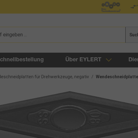
Suc
chnellbestellung
Über EYLERT
Die
eschneidplatten für Drehwerkzeuge, negativ
/
Wendeschneidplatte