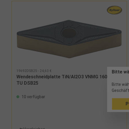
19692DSB25 - 24,63 €
Bitte w
Wendeschneidplatte TiN/Al2O3 VNMG 160408
TU DSB25
Bitte wäh
Geschäft
10 verfügbar
P