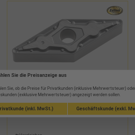
19692CP25TU - 12,97 €
ählen Sie die Preisanzeige aus
Wendeschneidplatte TiCN/Al2O3 VNMG 160404
CP25TU
len Sie, ob die Preise für Privatkunden (inklusive Mehrwertsteuer) ode
skunden (exklusive Mehrwertsteuer) angezeigt werden sollen.
20 verfügbar
rivatkunde (inkl. MwSt.)
Geschäftskunde (exkl. Mw