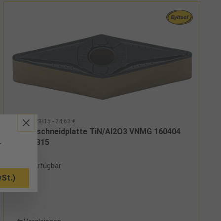
196915DSB15 - 24,63 €
Wendeschneidplatte TiN/Al2O3 VNMG 160404
TU DSB15
r
10 verfügbar
St.)