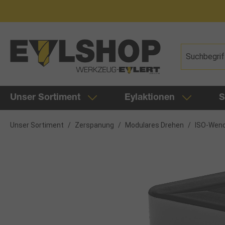
springen
Zur Hauptnavigation springen
Unser Sortiment
Eylaktionen
S
Unser Sortiment
/
Zerspanung
/
Modulares Drehen
/
ISO-Wend