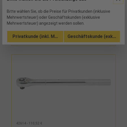
Rückholwinkel 7,2°, mit Schaltscheibe - feingängig
und robust
Bitte wählen Sie, ob die Preise für Privatkunden (inklusive
Mehrwertsteuer) oder Geschäftskunden (exklusive
Mehrwertsteuer) angezeigt werden sollen.
Vergleichen
In den Warenkorb
Privatkunde (inkl. MwSt.)
Geschäftskunde (exkl. MwSt
42614 - 110,52 €