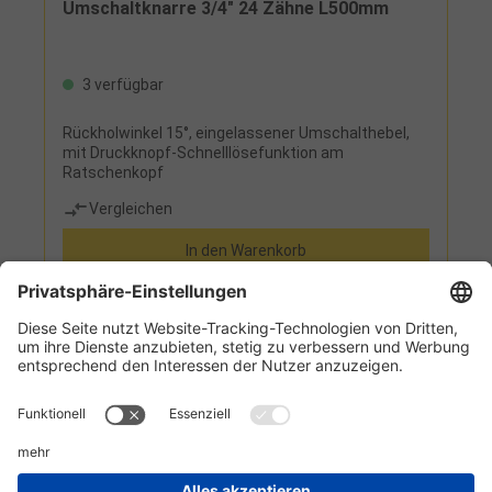
Umschaltknarre 3/4" 24 Zähne L500mm
3 verfügbar
Rückholwinkel 15°, eingelassener Umschalthebel,
mit Druckknopf-Schnelllösefunktion am
Ratschenkopf
Vergleichen
In den Warenkorb
Informationen
Kundenservice