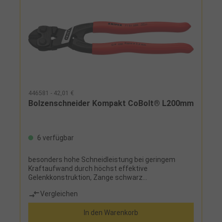
446581 - 42,01 €
Bolzenschneider Kompakt CoBolt® L200mm
6 verfügbar
besonders hohe Schneidleistung bei geringem
Kraftaufwand durch höchst effektive
Gelenkkonstruktion, Zange schwarz
atramentiert~Mittenschneider, verbesserte
Vergleichen
Schneidleistung, leichtes Schneiden von großen
Querschnitten durch mikrostrukturierte Schneide
In den Warenkorb
mit Greiffläche unter dem Gelenk, zum Greifen und
Ziehen von Drähten ab Ø 1,0 mm