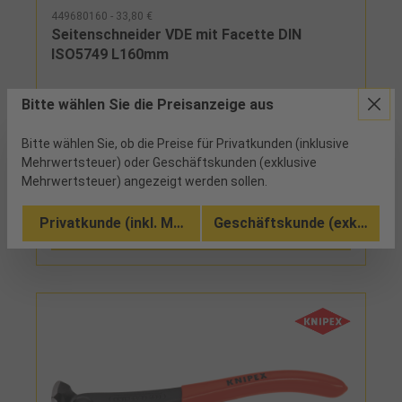
449680160 - 33,80 €
Seitenschneider VDE mit Facette DIN
ISO5749 L160mm
4 verfügbar
Bitte wählen Sie die Preisanzeige aus
Kopf poliert, mit Facette, Griffe isoliert mit
Bitte wählen Sie, ob die Preise für Privatkunden (inklusive
Mehrkomponenten-Hüllen, schlanke Kopfform,
Mehrwertsteuer) oder Geschäftskunden (exklusive
sauberer Schnitt auch an den Schneidenspitzen
Mehrwertsteuer) angezeigt werden sollen.
Vergleichen
Privatkunde (inkl. MwSt.)
Geschäftskunde (exkl. MwSt
Zu den Ausführungen (3)