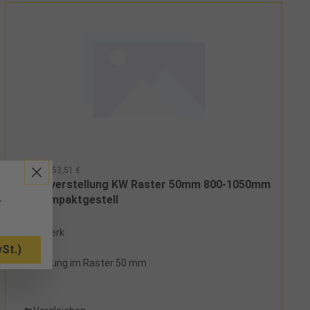
91463 - 153,51 €
Höhenverstellung KW Raster 50mm 800-1050mm
für Kompaktgestell
r
ab Werk
St.)
Verstellung im Raster 50 mm