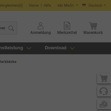
Vergleichen
(
0
)
Home
Hilfe
inkl. MwSt.
Deutsch
hen
Anmeldung
Merkzettel
Warenkorb
nstleistung
Download
Werkbänke