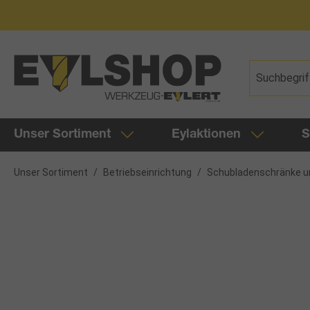
springen
Zur Hauptnavigation springen
Unser Sortiment
Eylaktionen
S
Unser Sortiment
/
Betriebseinrichtung
/
Schubladenschränke u