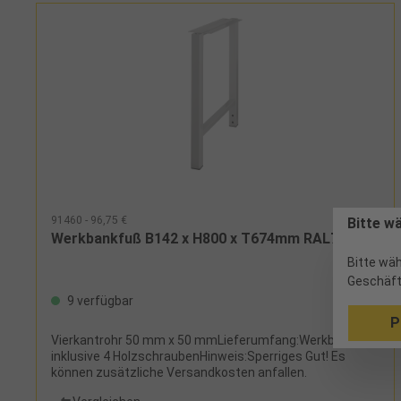
91460 - 96,75 €
Bitte w
Werkbankfuß B142 x H800 x T674mm RAL7035
Bitte wäh
Geschäft
9 verfügbar
P
Vierkantrohr 50 mm x 50 mmLieferumfang:Werkbankfuß
inklusive 4 HolzschraubenHinweis:Sperriges Gut! Es
können zusätzliche Versandkosten anfallen.