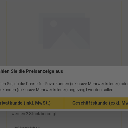
91461 - 28,08 €
ählen Sie die Preisanzeige aus
Höhenverstellung SW Raster 50mm 800-
1050mm für Standardfuß
len Sie, ob die Preise für Privatkunden (inklusive Mehrwertsteuer) ode
skunden (exklusive Mehrwertsteuer) angezeigt werden sollen.
40 verfügbar
rivatkunde (inkl. MwSt.)
Geschäftskunde (exkl. Mw
Verstellung im Raster 50 mm, für einen Werkbankfuß
werden 2 Stück benötigt