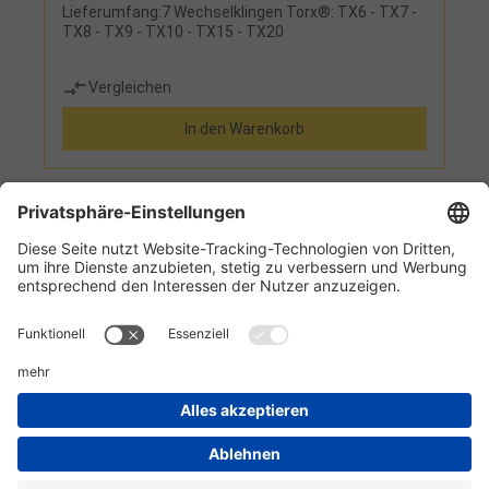
Lieferumfang:7 Wechselklingen Torx®: TX6 - TX7 -
TX8 - TX9 - TX10 - TX15 - TX20
Vergleichen
In den Warenkorb
1
2
3
Informationen
Kundenservice
Technikzentrum