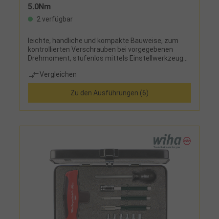
5,0Nm
2 verfügbar
leichte, handliche und kompakte Bauweise, zum
kontrollierten Verschrauben bei vorgegebenen
Drehmoment, stufenlos mittels Einstellwerkzeug
einstellbar, gut ablesbare Skala im Fenster, deutlich
Vergleichen
hör- und fühlbares Auslösemoment, ergonomischer
MehrkomponentengriffLieferumfang: 1
Zu den Ausführungen (6)
Drehmoment-Schraubendreher TorqueVario®-S 1
Einstellwerkzeug Torque-Setter in Kunststoffbox