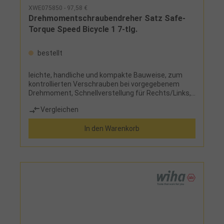
XWE075850 - 97,58 €
Drehmomentschraubendreher Satz Safe-
Torque Speed Bicycle 1 7-tlg.
bestellt
leichte, handliche und kompakte Bauweise, zum
kontrollierten Verschrauben bei vorgegebenem
Drehmoment, Schnellverstellung für Rechts/Links,
5 wählbare Anzugsdrehmomente (2,0 - 3,0 - 4,0 - 5,0
Vergleichen
- 6,0 Nm) und einer Feststellung (Torque Lock) für
unbegrenzte Löse-/Anzugsmomente,
In den Warenkorb
ergonomischer Mehrkomponentengriff Einsatz: für
professionelles Schrauben, Feinjustage und
drehmomentkontrolliertes Schrauben
Lieferumfang: 1 Drehmoment-Schraubendreher
Safe-Torque Speed Bicycle 1 2-6 Nm 2 Bits Torx®,
Länge 50 mm: T10 - T25 4 Bits Sechskant, Länge 50
mm: SW 2,5 - 3 - 4 - 5 mm im Textiletui