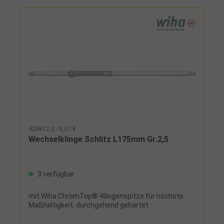
Torx® T7 - T8 - T9 - T10 - T15, Torx-Plus® 7IP - 8IP
- 9IP - 10IP - 15IP im Metallkasten
428812,5 - 8,07 €
Wechselklinge Schlitz L175mm Gr.2,5
3 verfügbar
mit Wiha ChromTop®-Klingenspitze für höchste
Maßhaltigkeit, durchgehend gehärtet