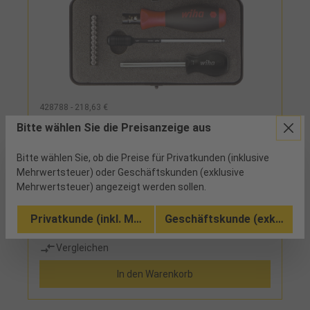
428788 - 218,63 €
Drehmomentschraubendreher Satz
Bitte wählen Sie die Preisanzeige aus
TorqueVario® 13-tlg. mit Werkszertifikat
Bitte wählen Sie, ob die Preise für Privatkunden (inklusive
1 verfügbar
Mehrwertsteuer) oder Geschäftskunden (exklusive
Mehrwertsteuer) angezeigt werden sollen.
leichte, handliche und kompakte Bauweise, zum
kontrollierten Verschrauben bei vorgegebenem
Privatkunde (inkl. MwSt.)
Geschäftskunde (exkl. MwSt
Drehmoment, stufenlos mittels Einstellwerkzeug
einstellbar, gut ablesbare Skala im Fenster, deutlich
Vergleichen
hör- und fühlbares Auslösemoment, ergonomischer
MehrkomponentengriffLieferumfang: 1
In den Warenkorb
Drehmoment-Schraubendreher TorqueVario®-S
0,8-5,0 Nm 1 Bit-Universalhalterklinge, Länge 162
mm 1 Einstellwerkzeug Torque-Setter 10 Bits 1/4":