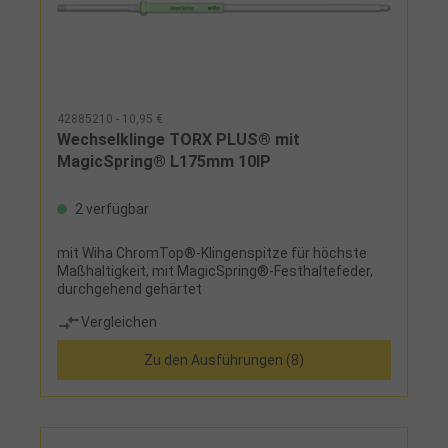
42885210 - 10,95 €
Wechselklinge TORX PLUS® mit
MagicSpring® L175mm 10IP
2 verfügbar
mit Wiha ChromTop®-Klingenspitze für höchste
Maßhaltigkeit, mit MagicSpring®-Festhaltefeder,
durchgehend gehärtet
Vergleichen
Zu den Ausführungen (8)