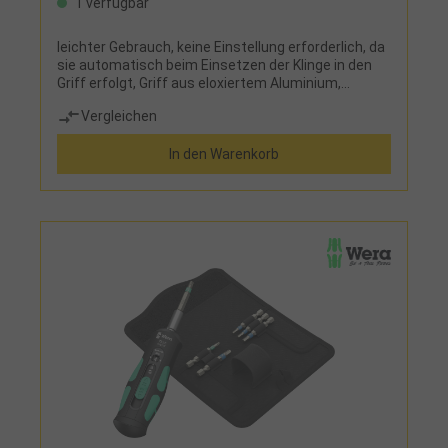
1 verfügbar
leichter Gebrauch, keine Einstellung erforderlich, da
sie automatisch beim Einsetzen der Klinge in den
Griff erfolgt, Griff aus eloxiertem Aluminium,
vermeidet ein Überdrehen der
Vergleichen
SchraubeLieferumfang: 1 Drehmoment-
Schraubendreher 7 Wechselklingen Torx®: TX6 -
In den Warenkorb
TX7 - TX8 - TX9 - TX10 - TX15 - TX20 7
Wechselklingen Torx Plus®: 6IP - 7IP - 8IP - 9IP - 10IP
- 15IP - 20IP im Kunststoffständer