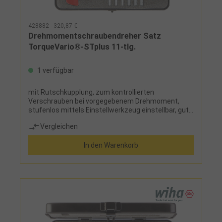
428882 - 320,87 €
Drehmomentschraubendreher Satz
TorqueVario®-STplus 11-tlg.
1 verfügbar
mit Rutschkupplung, zum kontrollierten
Verschrauben bei vorgegebenem Drehmoment,
stufenlos mittels Einstellwerkzeug einstellbar, gut
ablesbare Skala im Fenster, deutlich hör- und
Vergleichen
fühlbares Auslösemoment, ergonomischer
Mehrkomponenten-QuergriffLieferumfang: 1
In den Warenkorb
Drehmoment-Schraubendreher TorqueVario®-
STplus 5,0-14 Nm 1 Bit-Schnellwechselklinge 1/4" 2
Adapterklingen: 1/4" und 3/8" 1 Einstellwerkzeug
Torque-Setter 6 Bits 1/4": Sechskant SW 4 - 5 - 6
mm, Torx® T25 - T30 - T40 im Metallkasten