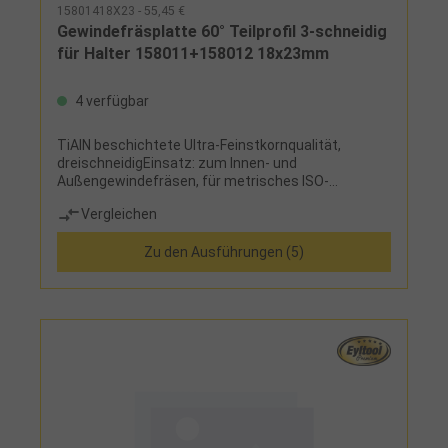
15801418X23 - 55,45 €
Gewindefräsplatte 60° Teilprofil 3-schneidig
für Halter 158011+158012 18x23mm
4 verfügbar
TiAlN beschichtete Ultra-Feinstkornqualität,
dreischneidigEinsatz: zum Innen- und
Außengewindefräsen, für metrisches ISO-
Regelgewinde und ISO-Feingewinde
Vergleichen
Zu den Ausführungen (5)