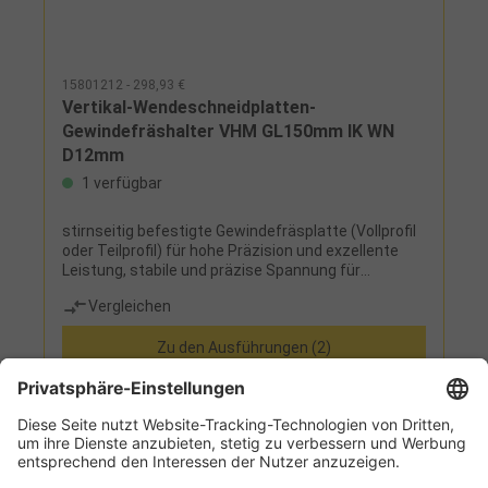
15801212 - 298,93 €
Vertikal-Wendeschneidplatten-
Gewindefräshalter VHM GL150mm IK WN
D12mm
1 verfügbar
stirnseitig befestigte Gewindefräsplatte (Vollprofil
oder Teilprofil) für hohe Präzision und exzellente
Leistung, stabile und präzise Spannung für
gleichbleibende Reproduzierbarkeit, perfekte
Vergleichen
Oberflächengüten
Zu den Ausführungen (2)