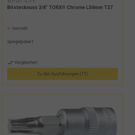
4237227 - 8,71 €
Bitstecknuss 3/8" TORX® Chrome L50mm T27
bestellt
spiegelpoliert
Vergleichen
Zu den Ausführungen (11)