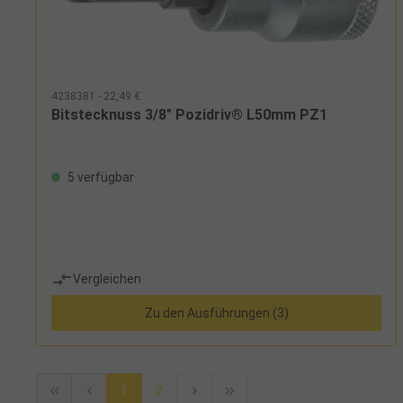
4238381 - 22,49 €
Bitstecknuss 3/8" Pozidriv® L50mm PZ1
5 verfügbar
Vergleichen
Zu den Ausführungen (3)
1
2