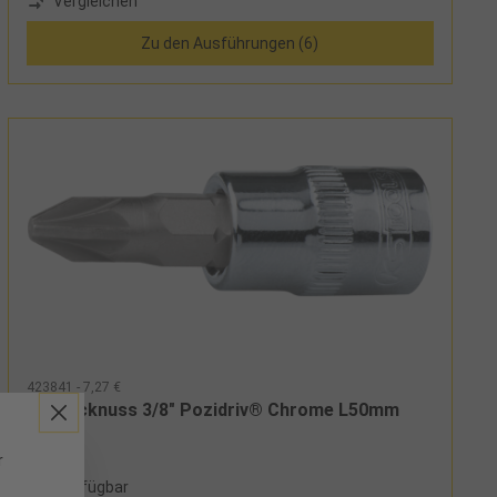
Vergleichen
Zu den Ausführungen (6)
423841 - 7,27 €
Bitstecknuss 3/8" Pozidriv® Chrome L50mm
PZ1
r
4 verfügbar