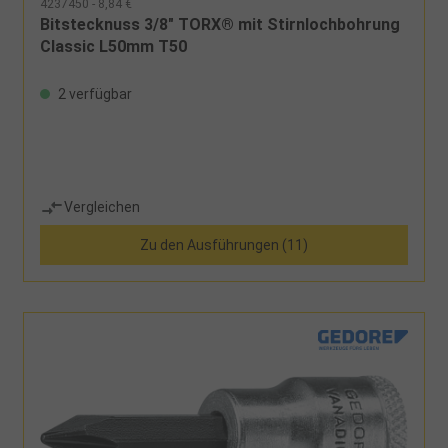
4237450 - 8,84 €
Bitstecknuss 3/8" TORX® mit Stirnlochbohrung
Classic L50mm T50
2 verfügbar
Vergleichen
Zu den Ausführungen (11)