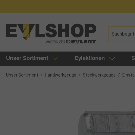
springen
Zur Hauptnavigation springen
Unser Sortiment
Eylaktionen
S
Unser Sortiment
/
Handwerkzeuge
/
Steckwerkzeuge
/
Einst