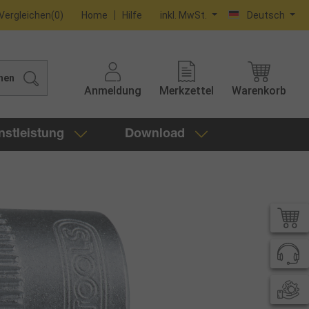
Vergleichen
(
0
)
Home
Hilfe
inkl. MwSt.
Deutsch
hen
Anmeldung
Merkzettel
Warenkorb
nstleistung
Download