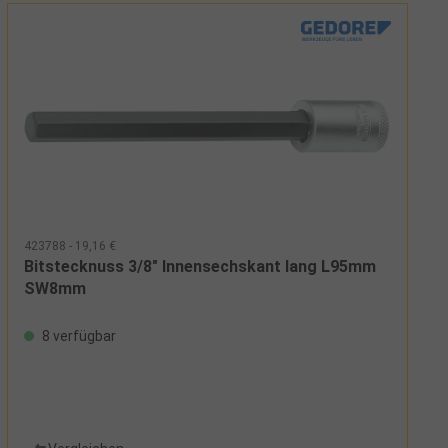
423788 - 19,16 €
Bitstecknuss 3/8" Innensechskant lang L95mm
SW8mm
8 verfügbar