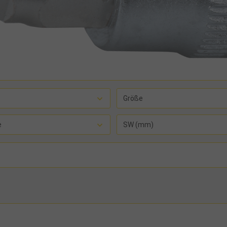
Größe
e
SW (mm)