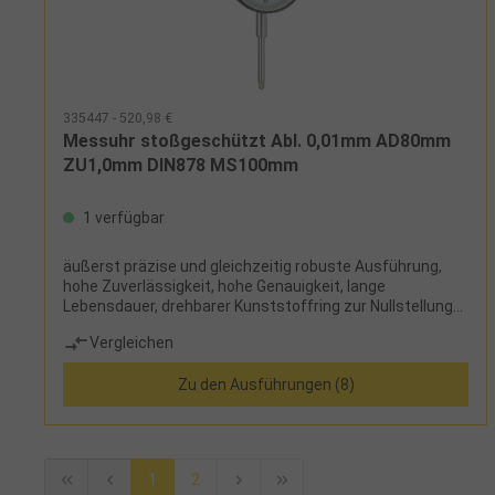
335447 - 520,98 €
Messuhr stoßgeschützt Abl. 0,01mm AD80mm
ZU1,0mm DIN878 MS100mm
1 verfügbar
äußerst präzise und gleichzeitig robuste Ausführung,
hohe Zuverlässigkeit, hohe Genauigkeit, lange
Lebensdauer, drehbarer Kunststoffring zur Nullstellung
der Skala, zwei Toleranzmarken, Umdrehungszähler,
Vergleichen
geläppter Messbolzen, stoßgeschützt,
Einspannschaftdurchmesser 8h6
Zu den Ausführungen (8)
mmLieferumfang:Messuhr und Etui
1
2