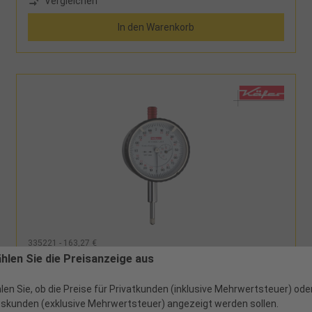
Vergleichen
geläppter Messbolzen, stoßgeschützt,
Einspannschaftdurchmesser 8h6Lieferumfang:Messuhr
In den Warenkorb
und Etui
335221 - 163,27 €
Feinmessuhr stoßgeschützt MS1mm Abl.
ählen Sie die Preisanzeige aus
0,001mm AD40mm ZU0,2mm Werksnorm
len Sie, ob die Preise für Privatkunden (inklusive Mehrwertsteuer) ode
skunden (exklusive Mehrwertsteuer) angezeigt werden sollen.
2 verfügbar