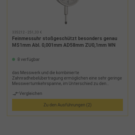
335212 - 251,33 €
Feinmessuhr stoßgeschützt besonders genau
MS1mm Abl. 0,001mm AD58mm ZU0,1mm WN
8 verfügbar
das Messwerk und die kombinierte
Zahnradhebelübertragung ermöglichen eine sehr geringe
Messwertumkehrspanne, im Unterschied zu den
Feinzeigern werden die Feinmessuhren aber mit einer
Vergleichen
Messspanne mit 1 mm geliefert,drehbarer Metallring zur
Nullstellung der Skala, geläppter Messbolzen, zwei
Zu den Ausführungen (2)
Toleranzmarken, stoßgeschützte Ausführung,
Einspannschaftdurchmesser 8h6Lieferumfang:Messuhr
und Etui