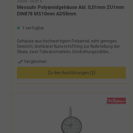
33558 - 50,81 €
Messuhr Polyamidgehäuse Abl. 0,01mm ZU1mm
DIN878 MS10mm AD58mm
1 verfügbar
Gehäuse aus hochwertigem Polyamid, sehr geringes
Gewicht, drehbarer Kunststoffring zur Nullstellung der
Skala, zwei Toleranzmarken, Umdrehungszähler,
geläppter Messbolzen, Einspannschaftdurchmesser
Vergleichen
8h6Lieferumfang:Messuhr und Etui
Zu den Ausführungen (2)