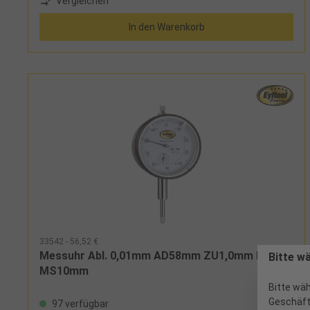
Vergleichen
In den Warenkorb
33542 - 56,52 €
Messuhr Abl. 0,01mm AD58mm ZU1,0mm DIN878
Bitte w
MS10mm
Bitte wäh
Geschäft
97 verfügbar