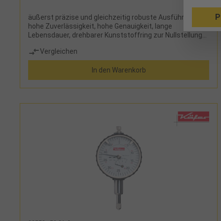
P
äußerst präzise und gleichzeitig robuste Ausführung,
hohe Zuverlässigkeit, hohe Genauigkeit, lange
Lebensdauer, drehbarer Kunststoffring zur Nullstellung
der Skala, zwei Toleranzmarken, Umdrehungszähler,
Vergleichen
geläppter Messbolzen, Einspannschaftdurchmesser
8h6Lieferumfang:Messuhr und Etui
In den Warenkorb