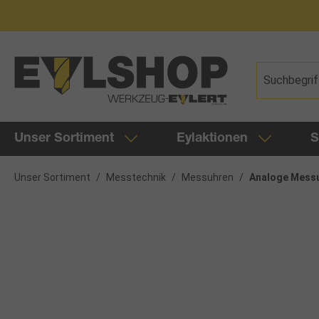
springen
Zur Hauptnavigation springen
Unser Sortiment
Eylaktionen
S
Unser Sortiment
/
Messtechnik
/
Messuhren
/
Analoge Mess