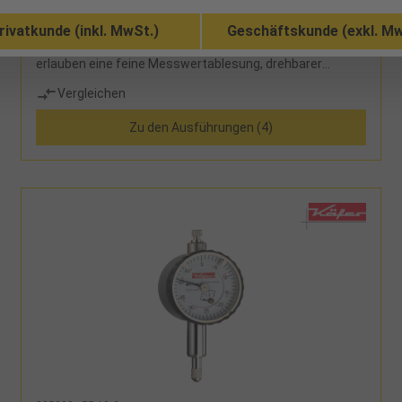
rivatkunde (inkl. MwSt.)
Geschäftskunde (exkl. Mw
die Präzisions-Zahnradmesswerke mit einer
Übersetzung von 0,2 mm Messweg pro Umdrehung
erlauben eine feine Messwertablesung, drehbarer
Kunststoffring zur Nullstellung der Skala, geläppter
Vergleichen
Messbolzen, zwei Toleranzmarken, stoßgeschützte
Ausführung, Einspannschaftdurchmesser
Zu den Ausführungen (4)
8h6Lieferumfang:Messuhr und Etui