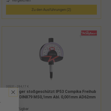
Vergleichen
geläppter Messbolzen, Übersetzungsverhältnis 1 mm
pro Zeigerumdrehung, mit konzentrischer Ablesung,
Zu den Ausführungen (2)
Einspannschaftdurchmesser 8h6Lieferumfang:Messuhr
und Etui
33531 - 284,17 €
Feinzeiger stoßgeschützt IP53 Compika Freihub
3,0mm DIN879 MS0,1mm Abl. 0,001mm AD62mm
r
2 verfügbar