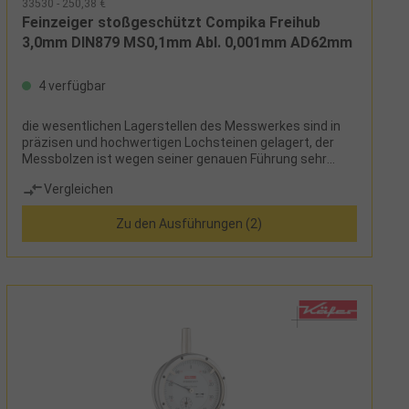
33530 - 250,38 €
Feinzeiger stoßgeschützt Compika Freihub
3,0mm DIN879 MS0,1mm Abl. 0,001mm AD62mm
4 verfügbar
die wesentlichen Lagerstellen des Messwerkes sind in
präzisen und hochwertigen Lochsteinen gelagert, der
Messbolzen ist wegen seiner genauen Führung sehr
feinfühlig, zwei Toleranzmarken, stoßgeschützte
Vergleichen
Ausführung, geläppter Messbolzen,
Einspannschaftdurchmesser 8h6Lieferumfang:Messuhr
Zu den Ausführungen (2)
und Etui