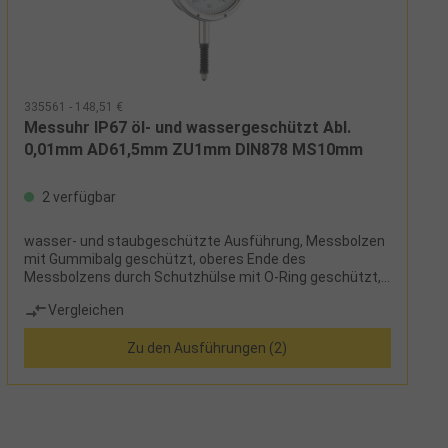
335561 - 148,51 €
Messuhr IP67 öl- und wassergeschützt Abl.
0,01mm AD61,5mm ZU1mm DIN878 MS10mm
2 verfügbar
wasser- und staubgeschützte Ausführung, Messbolzen
mit Gummibalg geschützt, oberes Ende des
Messbolzens durch Schutzhülse mit O-Ring geschützt,
Metallaußenring mit angeschraubtem Messingring und
Vergleichen
abgedichtetem O-Ring, Rückwand mit speziellem
Gummiring abgedichtet, äußerst präzise und gleichzeitig
Zu den Ausführungen (2)
robuste Ausführung, hohe Zuverlässigkeit, hohe
Genauigkeit, lange Lebensdauer, zwei Toleranzmarken,
Umdrehungszähler, geläppter Messbolzen,
stoßgeschützt, Einspannschaftdurchmesser 8h6,
Variante 1 nach DIN 878 und Variante 2 nach
WerksnormLieferumfang:Messuhr und Etui