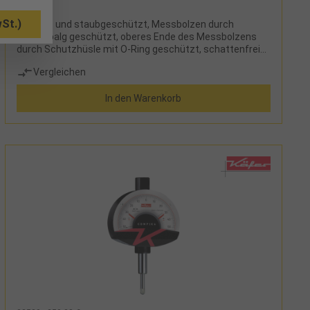
St.)
wasser- und staubgeschützt, Messbolzen durch
Gummibalg geschützt, oberes Ende des Messbolzens
durch Schutzhüsle mit O-Ring geschützt, schattenfreie
Skalenabdeckung aus schlagfestem Kunststoff,
Vergleichen
Rückwand mit speziellem Gummiring abgedichtet, die
wesentlichen Lagerstellen des Messwerkes sind in
In den Warenkorb
präzisen und hochwertigen Lochsteinen gelagert, der
Messbolzen ist wegen seiner genauen Führung sehr
feinfühlig, zwei Toleranzmarken, stoßgeschützte
Ausführung, geläppter Messbolzen,
Einspannschaftdurchmesser 8h6Lieferumfang:Messuhr
und Etui