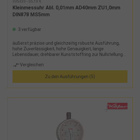
335333 - 55,10 €
Kleinmessuhr Abl. 0,01mm AD40mm ZU1,0mm
DIN878 MS5mm
3 verfügbar
äußerst präzise und gleichzeitig robuste Ausführung,
hohe Zuverlässigkeit, hohe Genauigkeit, lange
Lebensdauer, drehbarer Kunststoffring zur Nullstellung
der Skala, zwei Toleranzmarken, Umdrehungszähler,
Vergleichen
geläppter Messbolzen, Einspannschaftdurchmesser
8h6Lieferumfang:Messuhr und Etui
Zu den Ausführungen (5)