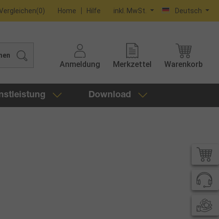
Vergleichen
(
0
)
Home
Hilfe
inkl. MwSt.
Deutsch
hen
Anmeldung
Merkzettel
Warenkorb
nstleistung
Download