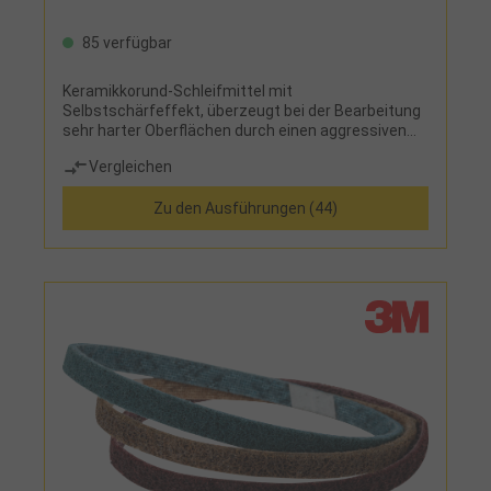
85 verfügbar
Keramikkorund-Schleifmittel mit
Selbstschärfeffekt, überzeugt bei der Bearbeitung
sehr harter Oberflächen durch einen aggressiven
Schliff und sehr langer Standzeit, Zusatzschicht
Vergleichen
"Top Size" reduziert die Temperatur in der
Schleifzone
Zu den Ausführungen (44)