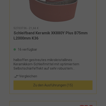
52703736 - 21,66 €
Schleifband Keramik XK880Y Plus B75mm
L2000mm K36
16 verfügbar
halboffen gestreutes mikrokristallines
Keramikkorn-Schleifmittel mit optimiertem
Selbstschärfeffekt auf sehr robustem
Polyestergewebeträger, maximaler Abtrag beim
Vergleichen
Schleifen von hochlegiertem Stahl mit mittlerem
bis hohem Andruck, Zusatzschicht "Top Size"
Zu den Ausführungen (15)
reduziert die Temperatur in der Schleifzone