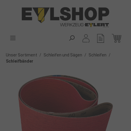
alt springen
Unser Sortiment
/
Schleifen und Sägen
/
Schleifen
/
Schleifbänder