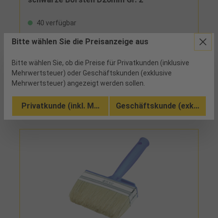
40 verfügbar
Bitte wählen Sie die Preisanzeige aus
doppelter Fadenvorband, mit schwarzen
Chinaborsten und unlackiertem Holzstiel
Bitte wählen Sie, ob die Preise für Privatkunden (inklusive
Mehrwertsteuer) oder Geschäftskunden (exklusive
Vergleichen
Mehrwertsteuer) angezeigt werden sollen.
Zu den Ausführungen (6)
Privatkunde (inkl. MwSt.)
Geschäftskunde (exkl. MwSt