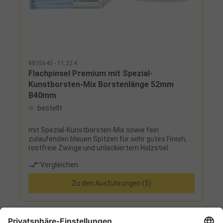
8835640 - 11,22 €
Flachpinsel Premium mit Spezial-
Kunstborsten-Mix Borstenlänge 52mm
B40mm
bestellt
mit Spezial-Kunstborsten-Mix sowie fein
zulaufenden blauen Spitzen für sehr gutes Finish,
rostfreie Zwinge und unlackiertem Holzstiel
Vergleichen
Zu den Ausführungen (5)