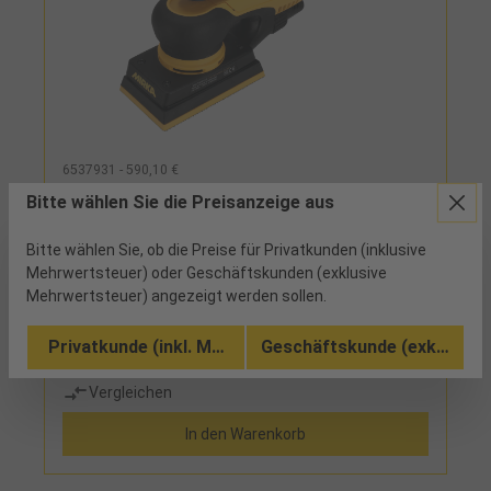
6537931 - 590,10 €
Schwingschleifer DEOS II 353 "Rutscher"
Bitte wählen Sie die Preisanzeige aus
81x133mm Hub 3mm
Bitte wählen Sie, ob die Preise für Privatkunden (inklusive
ab Werk
Mehrwertsteuer) oder Geschäftskunden (exklusive
Mehrwertsteuer) angezeigt werden sollen.
Beschreibung: flaches Design mit einer Bauhöhe
von 10 cm, bequeme Einhandbedienung mit
Privatkunde (inkl. MwSt.)
Geschäftskunde (exkl. MwSt
optimierter Ergonomie, bürstenloser Motor,
variabler Geschwindigkeitsregler, Soft-Start-
Vergleichen
Funktion, Absaugstutzen 27 mm Einsatz: zum
Schleifen und Polieren von Holz, Metall,
In den Warenkorb
Kunststoffen, Farben und Lacken Lieferumfang: PU-
Grip-Schleifschuh 81 mm x 133 mm, Schutzauflage