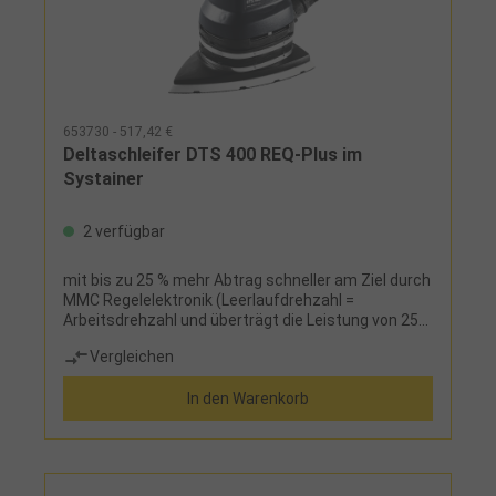
653730 - 517,42 €
Deltaschleifer DTS 400 REQ-Plus im
Systainer
2 verfügbar
mit bis zu 25 % mehr Abtrag schneller am Ziel durch
MMC Regelelektronik (Leerlaufdrehzahl =
Arbeitsdrehzahl und überträgt die Leistung von 250
Watt dirket auf die Arbeitsfläche), Regelelektronik,
Vergleichen
eigene Turbo-Absaugung, staubdichte Kapselung
des Lagers, hochreißfester MPE-Schleifschuh,
In den Warenkorb
Deltaform des Schleifschuhs, Absaugstutzen 27
mmLieferumfang:StickFix-Schleifschuh 100 mm x
150 mm, Festool PROTECTOR, Longlife-
Staubfangbeutel und Systainer®