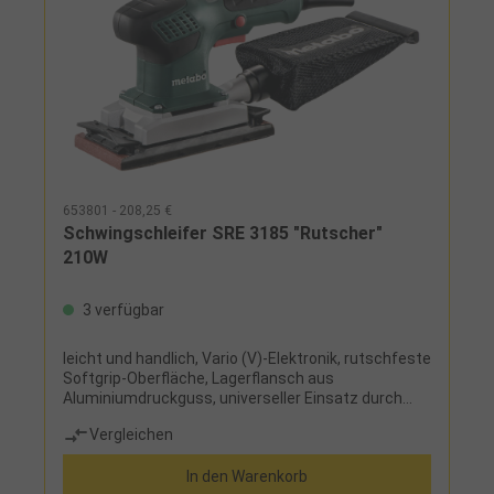
653801 - 208,25 €
Schwingschleifer SRE 3185 "Rutscher"
210W
3 verfügbar
leicht und handlich, Vario (V)-Elektronik, rutschfeste
Softgrip-Oberfläche, Lagerflansch aus
Aluminiumdruckguss, universeller Einsatz durch
Klett- und Spanneinrichtung, Staubabsaugung
Vergleichen
durch Textil-
StaubbeutelLieferumfang:Schleifschuh 92 mm x
In den Warenkorb
184 mm und Textil-Staubbeutel