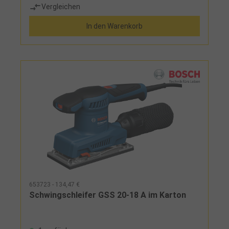
Vergleichen
Funktion, Absaugstutzen 27 mm Einsatz: zum
Schleifen und Polieren von Holz, Metall,
In den Warenkorb
Kunststoffen, Farben und Lacken Lieferumfang: PU-
Grip-Schleifschuh 70 mm x 198 mm, Schutzauflage
653723 - 134,47 €
Schwingschleifer GSS 20-18 A im Karton