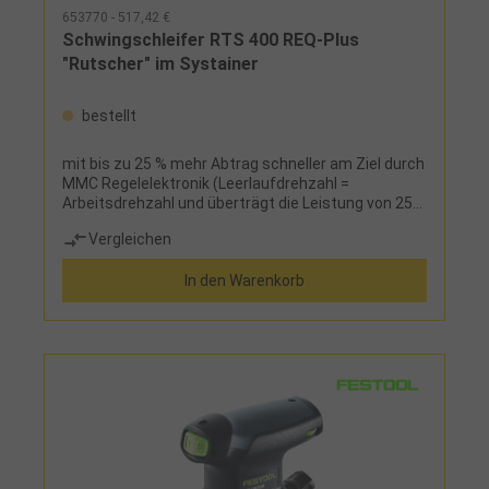
653770 - 517,42 €
Schwingschleifer RTS 400 REQ-Plus
"Rutscher" im Systainer
bestellt
mit bis zu 25 % mehr Abtrag schneller am Ziel durch
MMC Regelelektronik (Leerlaufdrehzahl =
Arbeitsdrehzahl und überträgt die Leistung von 250
Watt direkt auf die Arbeitsfläche), effektive Turbo-
Vergleichen
Eigenabsaugung, staubdichte Kapselung des
Lagers, hochreißfester MPE-Schleifschuh,
In den Warenkorb
Absaugstutzen 27 mmLieferumfang:StickFix-
Schleifschuh 80 mm x 130 mm, Festool
PROTECTOR, Longlife-Staubfangbeutel und
Systainer®