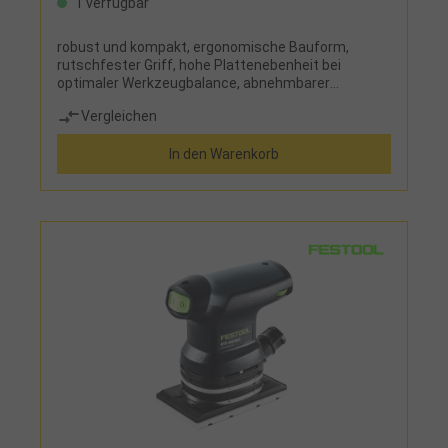
1 verfügbar
robust und kompakt, ergonomische Bauform,
rutschfester Griff, hohe Plattenebenheit bei
optimaler Werkzeugbalance, abnehmbarer
Staubbeutel für einfaches EntleerenEinsatz: für
Vergleichen
große Holzoberflächen, Kanten- und Fugenschliff,
Schleifen von Spachtelmasse Lieferumfang:
In den Warenkorb
Staubbeutel und Lochplatte