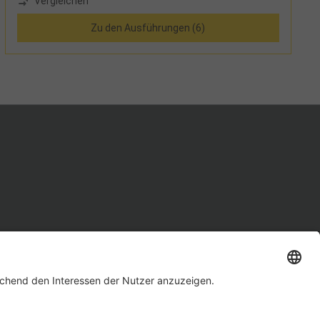
Vergleichen
mit eingenähter Befestigungslasche ab 7 Stufen
Zu den Ausführungen (6)