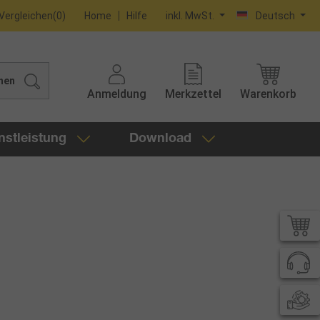
Vergleichen
(
0
)
Home
Hilfe
inkl. MwSt.
Deutsch
hen
Anmeldung
Merkzettel
Warenkorb
nstleistung
Download