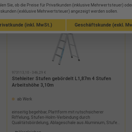
len Sie, ob die Preise für Privatkunden (inklusive Mehrwertsteuer) ode
skunden (exklusive Mehrwertsteuer) angezeigt werden sollen.
rivatkunde (inkl. MwSt.)
Geschäftskunde (exkl. Mw
973113,10 - 346,29 €
Stehleiter Stufen gebördelt L1,87m 4 Stufen
Arbeitshöhe 3,10m
ab Werk
einseitig begehbar, Plattform mit rutschsicherer
Riffelung, Stufen-Holm-Verbindung durch
Qualitätsbördelung, Ablageschale aus Aluminium, Stufen
und Holme aus Aluminium-Strangpressprofilen,