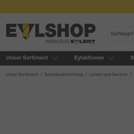
springen
Zur Hauptnavigation springen
Unser Sortiment
Eylaktionen
S
Unser Sortiment
/
Betriebseinrichtung
/
Leitern und Gerüste
/