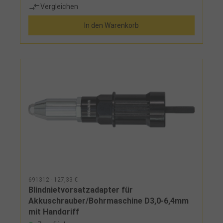
Vergleichen
Mundstück und Gewindedorn für Blindnietmuttern
M3, M4, M5 und M6
In den Warenkorb
691312 - 127,33 €
Blindnietvorsatzadapter für
Akkuschrauber/Bohrmaschine D3,0-6,4mm
mit Handgriff