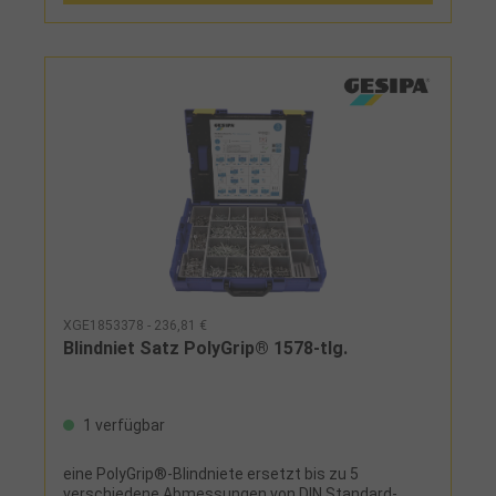
XGE1853378 - 236,81 €
Blindniet Satz PolyGrip® 1578-tlg.
1 verfügbar
eine PolyGrip®-Blindniete ersetzt bis zu 5
verschiedene Abmessungen von DIN Standard-