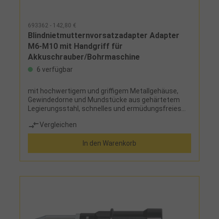
693362 - 142,80 €
Blindnietmutternvorsatzadapter Adapter
M6-M10 mit Handgriff für
Akkuschrauber/Bohrmaschine
6 verfügbar
mit hochwertigem und griffigem Metallgehäuse,
Gewindedorne und Mundstücke aus gehärtetem
Legierungsstahl, schnelles und ermüdungsfreies
Setzen von BlindnietmutternLieferumfang:je 1
Vergleichen
Mundstück und Gewindedorn für Blindnietmuttern
M6, M8, M10, Handgriff und Wechselwerkzeug
In den Warenkorb