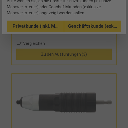
Bitte wählen Sie, ob die Preise für Privatkunden (inklusive
Mehrwertsteuer) oder Geschäftskunden (exklusive
bestellt
Mehrwertsteuer) angezeigt werden sollen.
Standard (Flachrundkopf)
Privatkunde (inkl. MwSt.)
Geschäftskunde (exkl. MwSt
Vergleichen
Zu den Ausführungen (3)