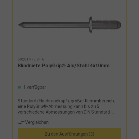
692014 - 8,81 €
Blindniete PolyGrip® Alu/Stahl 4x10mm
1 verfügbar
Standard (Flachrundkopf), großer Klemmbereich,
eine PolyGrip®-Abmessung kann bis zu 5
verschiedene Abmessungen von DIN Standard-
Blindnieten ersetzen.Hohlniete aus Aluminium-
Vergleichen
Legierung und Nietdorn aus verzinktem Stahl.
Zu den Ausführungen (3)