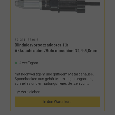
691311 - 83,06 €
Blindnietvorsatzadapter für
Akkuschrauber/Bohrmaschine D2,4-5,0mm
4 verfügbar
mit hochwertigem und griffigem Metallgehäuse,
Spannbacken aus gehärtetem Legierungsstahl,
schnelles und ermüdungsfreies Setzen von
BlindnietenLieferumfang:4 Mundstücke für
Vergleichen
Nietschaftdurchmesser 2,4-5,0 mm
In den Warenkorb