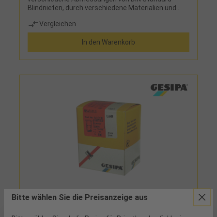
Blindnieten, durch verschiedene Materialien und
Abmessungen ist mit diesem Satz jede Anwendung
Vergleichen
abgedeckt, stapelbare L-Boxx für sicheren und
bequemen Transport, einfaches Sortieren durch
In den Warenkorb
individuell einstellbare Fächer Lieferumfang: - 100
Blindnieten Standard Al/St 3,2x8 mm- 100
Blindnieten Standard Al/A2 3,2x8 mm- 100
Blindnieten Großkopf Al/A2 3,2x8 mm K9,5- 100
Blindnieten Standard St/St 3,2x8 mm- 100
Blindnieten Standard A2/A2 3,2x8 mm- 200
Blindnieten Standard Al/St 4x10 mm- 200
Blindnieten Standard Al/A2 4x10 mm- 75
Blindnieten Großkopf Al/A2 4x10 mm K12- 200
Blindnieten Standard St/St 4x10 mm- 150
Blindnieten Standard A2/A2 4x10 mm- 50
Blindnieten Standard Al/St 4,8x10 mm- 50
Blindnieten Standard Al/A2 4,8x10 mm- 50
Blindnieten Großkopf Al/A2 4,8x10 mm K16- 50
Blindnieten Standard St/St 4,8x10 mm- 50
Blindnieten Standard A2/A2 4,8x10 mm- je 1 Bohrer
HSSE Ø 3,3 mm, 4,1 mm und 4,9 mm- in einer L-Boxx
69400M8 - 35,15 €
Bitte wählen Sie die Preisanzeige aus
Blindnietmutter Flachrundkopf Alu Standard
M8