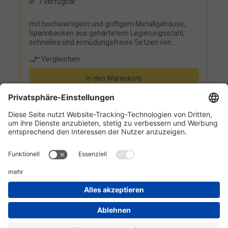
7 verfügbar
mit hochwertigem und griffigem Metallgehäuse,
Spannbacken aus gehärtetem Legierungsstahl,
schnelles und ermüdungsfreies Setzen von
BlindnietenLieferumfang:4 Mundstücke für
Vergleichen
Nietschaftdurchmesser 3,0-6,4 mm, Handgriff und
Wechselwerkzeug
In den Warenkorb
Informationen
Kundenservice
Technikzentrum