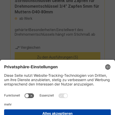
Stirnlochschlüssel Gelenk und Zapfen für
Drehmomentschlüssel 3/4" Zapfen 5mm für
Muttern-D40-80mm
ab Werk
gehärtetBesonderheiten:Einstellwert des
Drehmomentschlüssels hängt vom Stichmaß ab
Vergleichen
Zu den Ausführungen (5)
Informationen
Kundenservice