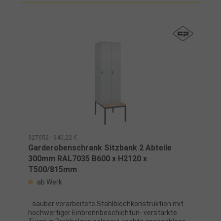
Boden und Dach- wahlweise bodenstehend, mit
Kunststofffüßen oder Sockel aus Stahlblech,
optional mit Niveauausgleichsschrauben- mit 2
zueinander schlagenden Türen mit einem Schloss,
zur Trennung von Berufs- und Straßenwäsche
(S/W)- Füße und Sockel in RAL 7035 wenn Korpus in
RAL 7035, sonst RAL 7021- Ausstattung innen:
festverschweißter Hutboden und Kleiderstange mit
3 verdrehsicheren Doppel-Schiebehaken
927052 - 640,22 €
Garderobenschrank Sitzbank 2 Abteile
300mm RAL7035 B600 x H2120 x
T500/815mm
ab Werk
- sauber verarbeitete Stahlblechkonstruktion mit
hochwertiger Einbrennbeschichtun- verstärkte