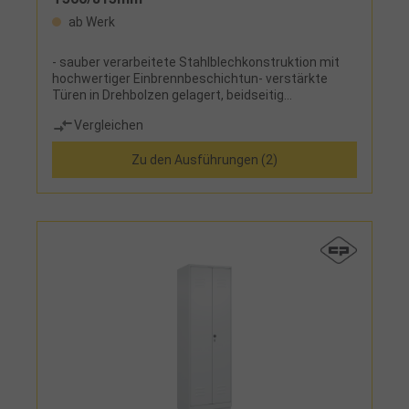
ab Werk
- sauber verarbeitete Stahlblechkonstruktion mit
hochwertiger Einbrennbeschichtun- verstärkte
Türen in Drehbolzen gelagert, beidseitig
angeschlagen, mit Lüftungskiemen und
Vergleichen
Etikettenrahmen, mit Sicherheits-Drehriegel
inklusive Türschutz zur Verwendung eines
Zu den Ausführungen (2)
Vorhangschlosses, mit Zylinderschloss gegen
Mehrpreis- zusätzliche Lüftungsöffnungen in
Boden und Dach- wahlweise bodenstehend, mit
Kunsstofffüßen oder Sockel aus Stahlblech,
optional mit Niveauausgleichsschrauben- mit 2
zueinander schlagenden Türen mit einem
Verschluss, zur Trennung von Berufs- und
Straßenwäsche (S/W)- Untergestell in RAL 7021
schwarzgrau- Ausstattung innen:
festverschweißter Hutboden und Kleiderstange mit
3 verdrehsicheren Doppel-Schiebehaken-
Sitzleisten aus Buche-Hartholz 60 x 25 mm, allseitig
gerundet, Sitzhöhe 450 mm