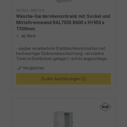
927322 - 580,72 €
Wäsche-Garderobenschrank mit Sockel und
Mitteltrennwand RAL7035 B600 x H1950 x
T500mm
ab Werk
- sauber verarbeitete Stahlblechkonstruktion mit
hochwertiger Einbrennbeschichtung- verstärkte
Türen in Drehbolzen gelagert, rechts angeschlagen,
mit Lüftungskiemen und Etikettenrahmen, mit
Vergleichen
Sicherheits-Drehriegel inklusive Türschutz zur
Verwendung eines Vorhangschlosses, mit
Zu den Ausführungen (2)
Zylinderschloss gegen Mehrpreis- zusätzliche
Lüftungsöffnungen in Boden und Dach- wahlweise
mit Kunststofffüßen oder Sockel aus Stahlblech,
optional mit Niveauausgleichsschrauben- Füße und
Sockel in RAL 7035 wenn Korpus in RAL 7035, sonst
RAL 7021- Ausführung: mit Mitteltrennwand, links: 4
feste Fachböden, rechts: 1 Ablageboden,
Kleiderstange mit 3 Haken