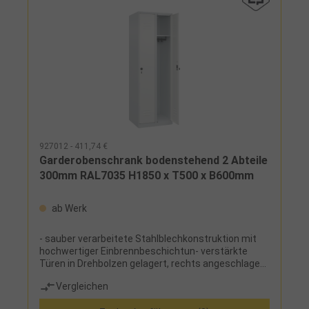
Mitteltrennwand, links: 4 Gefache, rechts:
Kleiderstange mit 3 Haken
927012 - 411,74 €
Garderobenschrank bodenstehend 2 Abteile
300mm RAL7035 H1850 x T500 x B600mm
ab Werk
- sauber verarbeitete Stahlblechkonstruktion mit
hochwertiger Einbrennbeschichtun- verstärkte
Türen in Drehbolzen gelagert, rechts angeschlagen,
mit Lüftungskiemen und Etikettenrahmen, mit
Vergleichen
Sicherheits-Drehriegel inklusive Türschutz zur
Verwendung eines Vorhangschlosses, mit