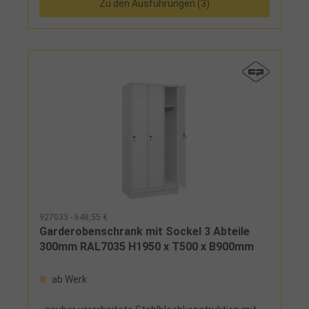
Zu den Ausführungen (3)
Zylinderschloss gegen Mehrpreis- zusätzliche
Lüftungsöffnungen in Boden und Dach- wahlweise
bodenstehend, mit Kunststofffüßen oder Sockel
aus Stahlblech, optional mit
Niveauausgleichsschrauben- pro Abteil 1 Schloss-
Füße und Sockel in RAL 7035 wenn Korpus in RAL
7035, sonst RAL 7021- Ausstattung innen:
festverschweißter Hutboden und Kleiderstange mit
3 verdrehsicheren Doppel-Schiebehaken
927033 - 648,55 €
Garderobenschrank mit Sockel 3 Abteile
300mm RAL7035 H1950 x T500 x B900mm
ab Werk