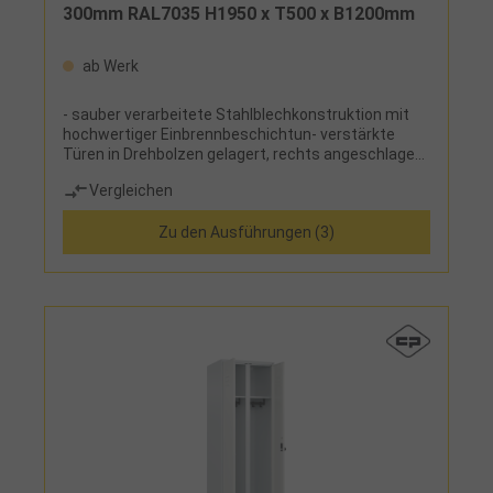
300mm RAL7035 H1950 x T500 x B1200mm
ab Werk
- sauber verarbeitete Stahlblechkonstruktion mit
hochwertiger Einbrennbeschichtun- verstärkte
Türen in Drehbolzen gelagert, rechts angeschlagen,
mit Lüftungskiemen und Etikettenrahmen, mit
Vergleichen
Sicherheits-Drehriegel inklusive Türschutz zur
Verwendung eines Vorhangschlosses, mit
Zu den Ausführungen (3)
Zylinderschloss gegen Mehrpreis- zusätzliche
Lüftungsöffnungen in Boden und Dach- wahlweise
bodenstehend, mit Kunststofffüßen oder Sockel
aus Stahlblech, optional mit
Niveauausgleichsschrauben- pro Abteil 1 Schloss-
Füße und Sockel in RAL 7035 wenn Korpus in RAL
7035, sonst RAL 7021- Ausstattung innen:
festverschweißter Hutboden und Kleiderstange mit
3 verdrehsicheren Doppel-Schiebehaken