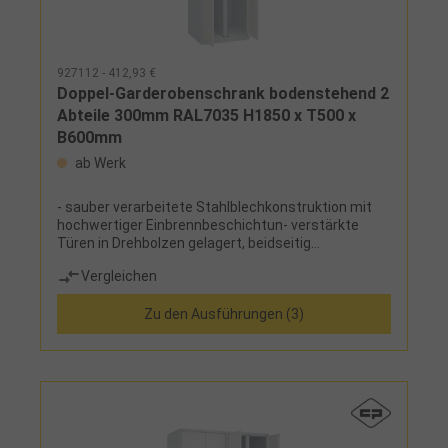
927112 - 412,93 €
Doppel-Garderobenschrank bodenstehend 2
Abteile 300mm RAL7035 H1850 x T500 x
B600mm
ab Werk
- sauber verarbeitete Stahlblechkonstruktion mit
hochwertiger Einbrennbeschichtun- verstärkte
Türen in Drehbolzen gelagert, beidseitig
angeschlagen, mit Lüftungskiemen und
Vergleichen
Etikettenrahmen, mit Sicherheits-Drehriegel
inklusive Türschutz zur Verwendung eines
Zu den Ausführungen (3)
Vorhangschlosses, mit Zylinderschloss gegen
Mehrpreis- zusätzliche Lüftungsöffnungen in
Boden und Dach- wahlweise bodenstehend, mit
Kunststofffüßen oder Sockel aus Stahlblech,
optional mit Niveauausgleichsschrauben- mit 2
zueinander schlagenden Türen mit einem Schloss,
zur Trennung von Berufs- und Straßenwäsche
(S/W)- Füße und Sockel in RAL 7035 wenn Korpus in