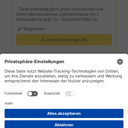
- Türen einwandig glatt, ohne Lochrosetten und
ohne Etikettenrahmen, Zylinderschloss mit 2
Schlüsseln für jede Tür - Kunststofffüße für
erhöhten Korrossionsschutz -
Vergleichen
Einbrennbeschichtung in RAL 7035 lichtgrau, Sockel
aus Stahl (teilverzinkt)- Ausführung: 4 Fächer
Zu den Ausführungen (8)
(B240xT477xH415 mm), übereinander
1
2
Informationen
Kundenservice
Technikzentrum