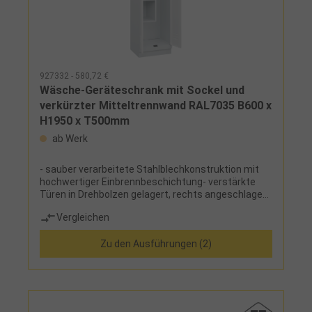
927332 - 580,72 €
Wäsche-Geräteschrank mit Sockel und
verkürzter Mitteltrennwand RAL7035 B600 x
H1950 x T500mm
ab Werk
- sauber verarbeitete Stahlblechkonstruktion mit
hochwertiger Einbrennbeschichtung- verstärkte
Türen in Drehbolzen gelagert, rechts angeschlagen,
mit Lüftungskiemen und Etikettenrahmen, mit
Vergleichen
Sicherheits-Drehriegel inklusive Türschutz zur
Verwendung eines Vorhangschlosses, mit
Zu den Ausführungen (2)
Zylinderschloss gegen Mehrpreis- zusätzliche
Lüftungsöffnungen in Boden und Dach- wahlweise
mit Kunststofffüßen oder Sockel aus Stahlblech,
optional mit Niveauausgleichsschrauben- Füße und
Sockel in RAL 7035 wenn Korpus in RAL 7035, sonst
RAL 7021- Ausführung: mit verkürzter