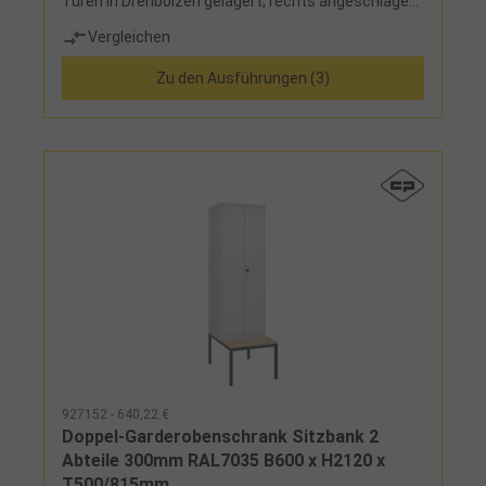
Türen in Drehbolzen gelagert, rechts angeschlagen,
mit Lüftungskiemen und Etikettenrahmen, mit
Vergleichen
Sicherheits-Drehriegel inklusive Türschutz zur
Verwendung eines Vorhangschlosses, mit
Zu den Ausführungen (3)
Zylinderschloss gegen Mehrpreis- zusätzliche
Lüftungsöffnungen in Boden und Dach- wahlweise
bodenstehend, mit Kunsstofffüßen oder Sockel
aus Stahlblech, optional mit
Niveauausgleichsschrauben- pro Abteil 1 Schloss-
Untergestell in RAL 7021 schwarzgrau-
Ausstattung innen: festverschweißter Hutboden
und Kleiderstange mit 3 verdrehsicheren Doppel-
Schiebehaken- Sitzleisten aus Buche-Hartholz 60 x
25 mm, allseitig gerundet, Sitzhöhe 450 mm
927152 - 640,22 €
Doppel-Garderobenschrank Sitzbank 2
Abteile 300mm RAL7035 B600 x H2120 x
T500/815mm