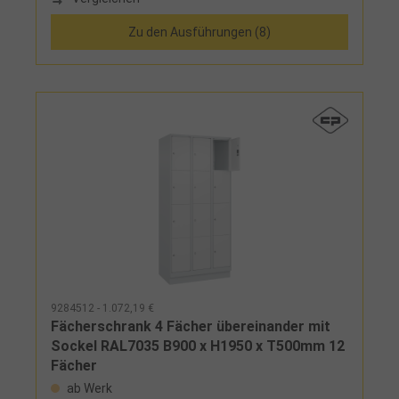
Einbrennbeschichtung in RAL 7035 lichtgrau, Sockel
aus Stahl (teilverzinkt)- Ausführung: 3 Fächer
Zu den Ausführungen (8)
(B240xT477xH562 mm), übereinander
9284512 - 1.072,19 €
Fächerschrank 4 Fächer übereinander mit
Sockel RAL7035 B900 x H1950 x T500mm 12
Fächer
ab Werk