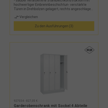
- sauber verarbeitete Stahlblechkonstruktion mit
hochwertiger Einbrennbeschichtun- verstärkte
Türen in Drehbolzen gelagert, rechts angeschlagen,
mit Lüftungskiemen und Etikettenrahmen, mit
Vergleichen
Sicherheits-Drehriegel inklusive Türschutz zur
Verwendung eines Vorhangschlosses, mit
Zu den Ausführungen (3)
Zylinderschloss gegen Mehrpreis- zusätzliche
Lüftungsöffnungen in Boden und Dach- wahlweise
bodenstehend, mit Kunststofffüßen oder Sockel
aus Stahlblech, optional mit
Niveauausgleichsschrauben- pro Abteil 1 Schloss-
Füße und Sockel in RAL 7035 wenn Korpus in RAL
7035, sonst RAL 7021- Ausstattung innen:
festverschweißter Hutboden und Kleiderstange mit
3 verdrehsicheren Doppel-Schiebehaken
927034 - 827,05 €
Garderobenschrank mit Sockel 4 Abteile