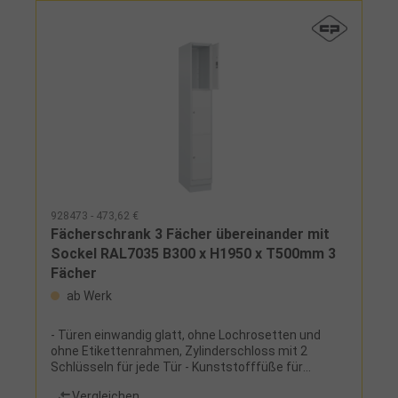
Sockel in RAL 7035 wenn Korpus in RAL 7035, sonst
RAL 7021- Ausstattung innen: Kleiderstange mit 3
verdrehsicheren Doppel-Schiebehaken-
Ausführung: 2 Fächer (B240xT477xH854 mm),
übereinander
928473 - 473,62 €
Fächerschrank 3 Fächer übereinander mit
Sockel RAL7035 B300 x H1950 x T500mm 3
Fächer
ab Werk
- Türen einwandig glatt, ohne Lochrosetten und
ohne Etikettenrahmen, Zylinderschloss mit 2
Schlüsseln für jede Tür - Kunststofffüße für
erhöhten Korrossionsschutz -
Vergleichen