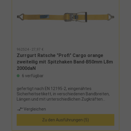
962524 - 27,97 €
Zurrgurt Ratsche "Profi" Cargo orange
zweiteilig mit Spitzhaken Band-B50mm L8m
2000daN
6 verfügbar
gefertigt nach EN 12195-2, eingenähtes
Sicherheitsetikett, in verschiedenen Bandbreiten,
Längen und mit unterschiedlichen Zugkräften
verfügbar, 3 Ratschentypen:Kuli: einfache Ratsche
Vergleichen
ohne Transportsicherung, Länge 134 mm Cargo:
Standardratsche mit Transportsicherung, Länge
Zu den Ausführungen (5)
230 mm Ergo Plus: Langhebelzugratsche mit
Feinverzahnung, Doppelzahnkranz,
Transportsicherung, Label in Schlaufe geschützt,