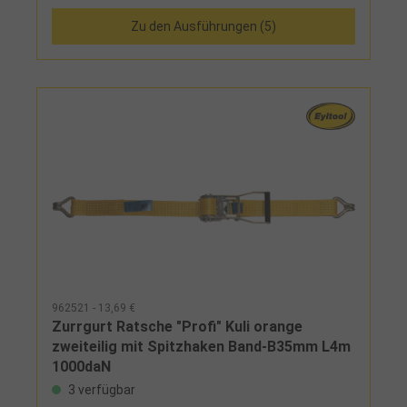
Standardratsche mit Transportsicherung, Länge
Zu den Ausführungen (5)
230 mm Ergo Plus: Langhebelzugratsche mit
Feinverzahnung, Doppelzahnkranz,
Transportsicherung, Label in Schlaufe geschützt,
Länge 376 mm
962521 - 13,69 €
Zurrgurt Ratsche "Profi" Kuli orange
zweiteilig mit Spitzhaken Band-B35mm L4m
1000daN
3 verfügbar