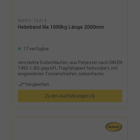
962212 - 13,21 €
Hebeband lila 1000kg Länge 2000mm
17 verfügbar
verstärkte Endschlaufen, aus Polyester nach DIN EN
1492-1, BG-geprüft, Tragfähigkeit farbcodiert, mit
eingewebten Tonnenstreifen, siebenfache
Sicherheit, Sicherheitsetikett mit
Vergleichen
Benutzerhinweisen, zweilagig
Zu den Ausführungen (4)