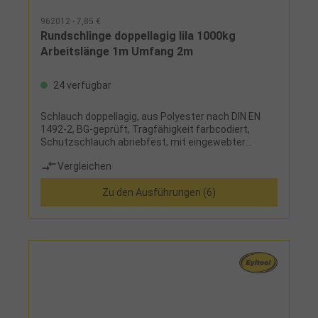
962012 - 7,85 €
Rundschlinge doppellagig lila 1000kg
Arbeitslänge 1m Umfang 2m
24 verfügbar
Schlauch doppellagig, aus Polyester nach DIN EN
1492-2, BG-geprüft, Tragfähigkeit farbcodiert,
Schutzschlauch abriebfest, mit eingewebter
Tragkraft und Tonnenstreifen, siebenfache
Vergleichen
Sicherheit, Sicherheitsetikett mit
Benutzerhinweisen
Zu den Ausführungen (6)