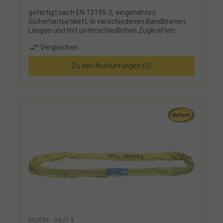
gefertigt nach EN 12195-2, eingenähtes
Sicherheitsetikett, in verschiedenen Bandbreiten,
Längen und mit unterschiedlichen Zugkräften
verfügbar, 3 Ratschentypen:Kuli: einfache Ratsche
Vergleichen
ohne Transportsicherung, Länge 134 mm Cargo:
Standardratsche mit Transportsicherung, Länge
Zu den Ausführungen (2)
230 mm Ergo Plus: Langhebelzugratsche mit
Feinverzahnung, Doppelzahnkranz,
Transportsicherung, Label in Schlaufe geschützt,
Länge 376 mm
962036 - 34,27 €