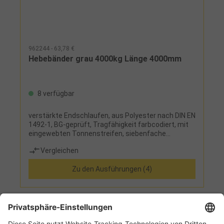
962244 - 63,78 €
Hebebänder grau 4000kg Länge 4000mm
8 verfügbar
verstärkte Endschlaufen, aus Polyester nach DIN EN
1492-1, BG-geprüft, Tragfähigkeit farbcodiert, mit
eingewebten Tonnenstreifen, siebenfache
Sicherheit, Sicherheitsetikett mit
Vergleichen
Benutzerhinweisen, zweilagig
Zu den Ausführungen (4)
1
2
3