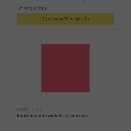
Tragkraft und Tonnenstreifen, siebenfache
Vergleichen
Sicherheit, Sicherheitsetikett mit
Benutzerhinweisen
Zu den Ausführungen (6)
962551 - 2,20 €
Kantenschutzwinkel rot einfach