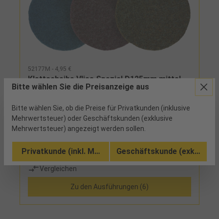
52177M - 4,95 €
Klettscheibe Vlies Spezial D125mm mittel
Bitte wählen Sie die Preisanzeige aus
Bitte wählen Sie, ob die Preise für Privatkunden (inklusive
39 verfügbar
Mehrwertsteuer) oder Geschäftskunden (exklusive
Mehrwertsteuer) angezeigt werden sollen.
kletthaftend, schnelle und leistungsstarke
Schleifwirkung durch schnellen Abtransport des
Privatkunde (inkl. MwSt.)
Geschäftskunde (exkl. MwSt
abgetragenen MaterialsEinsatz: zum Satinieren
und Finishen von Oberflächen, egalisieren von
Vergleichen
Anlassfarben an Schweißnähten, für die
Bearbeitung von Stahl, Edelstahl, Titanium,
Zu den Ausführungen (6)
Aluminium, Kunststoff und Holz