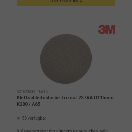
In den Warenkorb
400 und 800), 1 Klettscheiben-Haftstützteller ø 125
mm
521678280 - 4,64 €
Klettschleifscheibe Trizact 237AA D115mm
K280 / A65
50 verfügbar
X-Gewebeträger mit dünnem Velourrücken, sehr