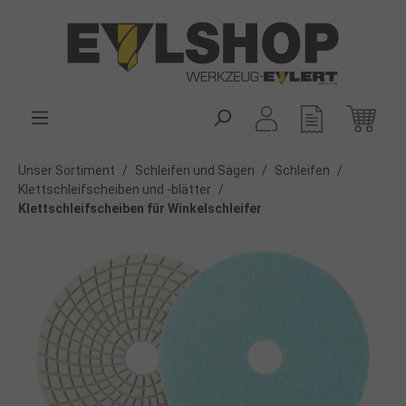
alt springen
Unser Sortiment
/
Schleifen und Sägen
/
Schleifen
/
Klettschleifscheiben und -blätter
/
Klettschleifscheiben für Winkelschleifer