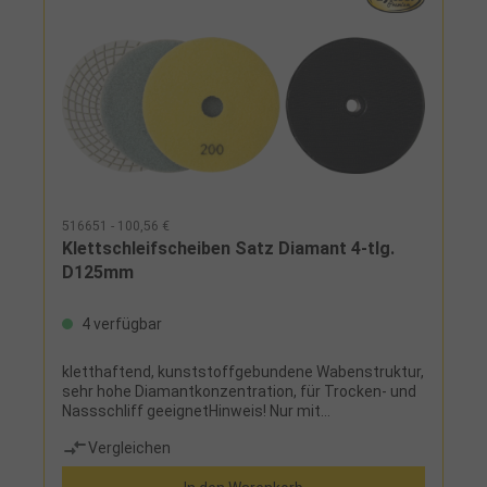
516651 - 100,56 €
Klettschleifscheiben Satz Diamant 4-tlg.
D125mm
4 verfügbar
kletthaftend, kunststoffgebundene Wabenstruktur,
sehr hohe Diamantkonzentration, für Trocken- und
Nassschliff geeignetHinweis! Nur mit
drehzahlgeregelten Winkelschleifern einsetzbar
Vergleichen
(max. Drehzahl 10000 U/min)!Lieferumfang:je 1
Diamant-Klettschleifscheibe ø 125 mm (Korn 200,