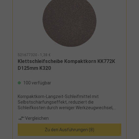
521677320 - 1,38 €
Klettschleifscheibe Kompaktkorn KK772K
D125mm K320
100 verfügbar
Kompaktkorn-Langzeit-Schleifmittel mit
Selbstschärfungseffekt, reduziert die
Schleifkosten durch weniger Werkzeugwechsel,
sehr hoher Abtrag bei gleichmäßiger
Vergleichen
Oberflächenrauigkeit, sehr lange Standzeit
Zu den Ausführungen (8)