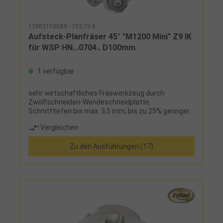
170021100X9 - 793,73 €
Aufsteck-Planfräser 45° "M1200 Mini" Z9 IK
für WSP HN...0704.. D100mm
1 verfügbar
sehr wirtschaftliches Fräswerkzeug durch
Zwölfschneiden-Wendeschneidplatte,
Schnitttiefen bis max. 3,5 mm, bis zu 25% geringere
Schnittkräfte durch besonders weichen Schnitt, bis
Vergleichen
zu 35% höhere Standzeiten bei leichten bis
schweren Bearbeitungen, sehr gute Oberflächen bei
Zu den Ausführungen (17)
Einsatz einer oder mehrerer Wiper-
WendeschneidplattenHinweis:Weitere
Ausführungen des Planfräsers M1200 finden Sie in
den Widia-Katalogen. Fragen Sie uns!