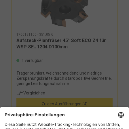
1700191100 - 351,05 €
Aufsteck-Planfräser 45° Soft ECO Z4 für
WSP SE.. 1204 D100mm
1 verfügbar
Träger brüniert, weichschneidend und niedrige
Zerspanungskräfte durch stark positive Geometrie,
geringe Leistungsaufnahme
Vergleichen
Zu den Ausführungen (4)