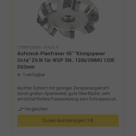
170091263X6 - 319,51 €
Aufsteck-Planfräser 45° "Königspaner
Octa" Z6 IK für WSP SN.. 1206/ONMU 1205
D63mm
1 verfügbar
leichter Schnitt mit geringer Zerspanungskraft
durch großen Spanwinkel, gute Oberfläche, sehr
wirtschaftliches Fräswerkzeug zum Schruppen und
Schlichten, für doppelseitige Wendeschneidplatte
Vergleichen
SN..1206 mit 4 Schneidecken (= 8 Schneiden) und
für doppelseitige Wendeschneidplatte ONMU 1205
Zu den Ausführungen (14)
mit 8 Schneidecken (= 16 Schneiden)