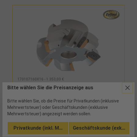
170107160X16 - 1.353,03 €
Aufsteck-Planfräser 45° Z16 IK für WSP
Bitte wählen Sie die Preisanzeige aus
SEH. 13T3 D160mm
Bitte wählen Sie, ob die Preise für Privatkunden (inklusive
ab Werk
Mehrwertsteuer) oder Geschäftskunden (exklusive
Mehrwertsteuer) angezeigt werden sollen.
ruhiges Laufverhalten, hervorragende
Oberflächengüten
Privatkunde (inkl. MwSt.)
Geschäftskunde (exkl. MwSt