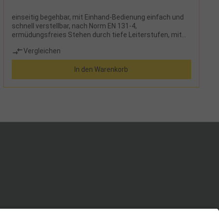
einseitig begehbar, mit Einhand-Bedienung einfach und
schnell verstellbar, nach Norm EN 131-4,
ermüdungsfreies Stehen durch tiefe Leiterstufen, mit
magnetischem Fach für Kleinteile sowie 2 Clip-Halter für
Vergleichen
Akku-Schrauber
In den Warenkorb