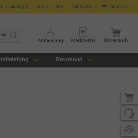
Vergleichen
(
0
)
Home
Hilfe
inkl. MwSt.
Deutsch
hen
Anmeldung
Merkzettel
Warenkorb
nstleistung
Download