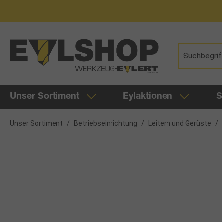
springen
Zur Hauptnavigation springen
Unser Sortiment
Eylaktionen
S
Unser Sortiment
/
Betriebseinrichtung
/
Leitern und Gerüste
/