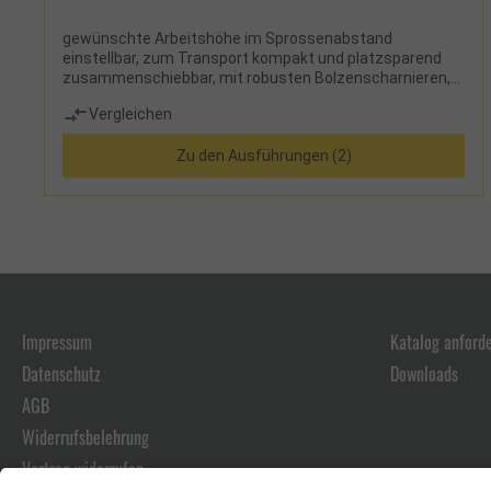
gewünschte Arbeitshöhe im Sprossenabstand
einstellbar, zum Transport kompakt und platzsparend
zusammenschiebbar, mit robusten Bolzenscharnieren,
Sprossen-Holm-Verbindung durch Qualitätsbördelung,
Vergleichen
Höhenverstellung durch 4 Zuggriffe mit Kunststoff-
Ummantelung, Außenteile konisch für sicheren Stand
Zu den Ausführungen (2)
Impressum
Katalog anford
Datenschutz
Downloads
AGB
Widerrufsbelehrung
Vertrag widerrufen