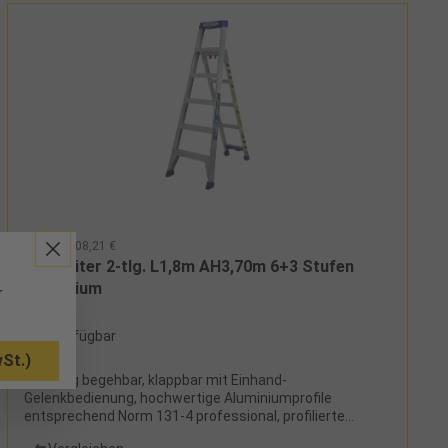
97414 - 308,21 €
Multileiter 2-tlg. L1,8m AH3,70m 6+3 Stufen
Aluminium
r
2 verfügbar
St.)
einseitig begehbar, klappbar mit Einhand-
Gelenkbedienung, hochwertige Aluminiumprofile
entsprechend Norm 131-4 professional, profilierte
Kopfteile auch an Masten und Ecken anlegbar, Aufsatz