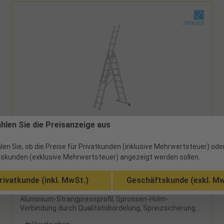
974026,00 - 579,53 €
ählen Sie die Preisanzeige aus
Mehrzweckleiter 3-teilig 3x8 Sprossen
Arbeitshöhe 6,00m
len Sie, ob die Preise für Privatkunden (inklusive Mehrwertsteuer) ode
skunden (exklusive Mehrwertsteuer) angezeigt werden sollen.
1 ab Werk
rivatkunde (inkl. MwSt.)
Geschäftskunde (exkl. Mw
beidseitig begehbar, 3-teilig, Holme und Sprossen aus
Aluminium-Strangpressprofil, Sprossen-Holm-
Verbindung durch Qualitätsbördelung, Spreizsicherung
durch Perlongurte, mit Quertraverse