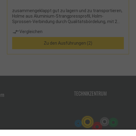
zusammengeklappt gut zu lagern und zu transportieren,
Holme aus Aluminium-Strangpressprofil, Holm-
Sprossen-Verbindung durch Qualitätsbördelung, mit 2
Stück Quertraversen
Vergleichen
Zu den Ausführungen (2)
TECHNIKZENTRUM
ern