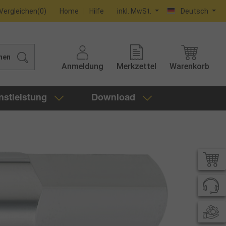
Vergleichen
(
0
)
Home
Hilfe
inkl. MwSt.
Deutsch
hen
Anmeldung
Merkzettel
Warenkorb
nstleistung
Download