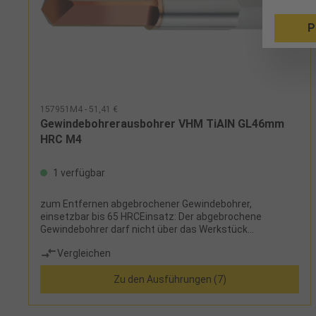
P
157951M4 - 51,41 €
Gewindebohrerausbohrer VHM TiAlN GL46mm
HRC M4
1 verfügbar
zum Entfernen abgebrochener Gewindebohrer,
einsetzbar bis 65 HRCEinsatz: Der abgebrochene
Gewindebohrer darf nicht über das Werkstück
herausstehen (muss im Bohrloch stecken)! Die
Vergleichen
Standzeit des Gewindebohrerausbohrers beträgt ca. 3-5
Gewinde. Tisch- oder Ständerbohrmaschine: Schmierung
Zu den Ausführungen (7)
trocken oder nass, Drehzahl 1000-2000