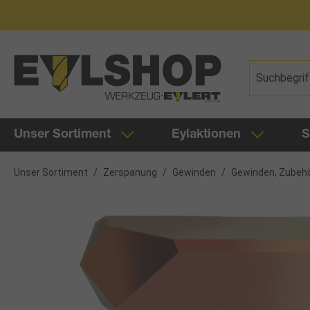
springen
Zur Hauptnavigation springen
Unser Sortiment
Eylaktionen
S
Unser Sortiment
/
Zerspanung
/
Gewinden
/
Gewinden, Zubeh