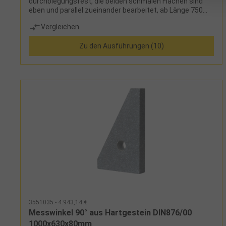
durchbiegungsfest, die beiden schmalen Flächen sind
eben und parallel zueinander bearbeitet, ab Länge 750
mm mit zwei Handgriffen versehen
Vergleichen
Zu den Ausführungen (10)
3551035 - 4.943,14 €
Messwinkel 90° aus Hartgestein DIN876/00
1000x630x80mm