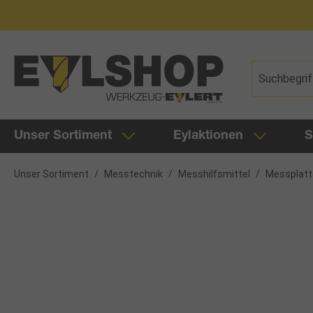
springen
Zur Hauptnavigation springen
Unser Sortiment
Eylaktionen
S
Unser Sortiment
/
Messtechnik
/
Messhilfsmittel
/
Messplatt