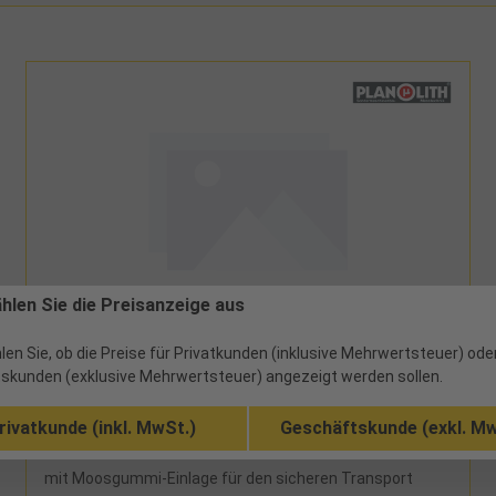
ählen Sie die Preisanzeige aus
354541000 - 553,41 €
Holzetui Messbalken zur Aufbewahrung, nicht
len Sie, ob die Preise für Privatkunden (inklusive Mehrwertsteuer) ode
zum Transport verwendbar! L1000mm
skunden (exklusive Mehrwertsteuer) angezeigt werden sollen.
rivatkunde (inkl. MwSt.)
Geschäftskunde (exkl. Mw
ab Werk
mit Moosgummi-Einlage für den sicheren Transport