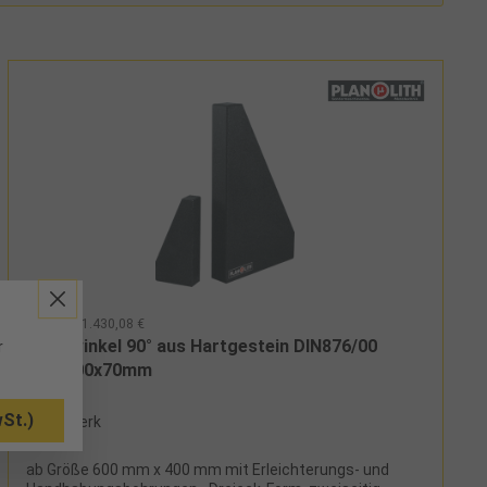
355103 - 1.430,08 €
Messwinkel 90° aus Hartgestein DIN876/00
r
600x400x70mm
St.)
ab Werk
ab Größe 600 mm x 400 mm mit Erleichterungs- und