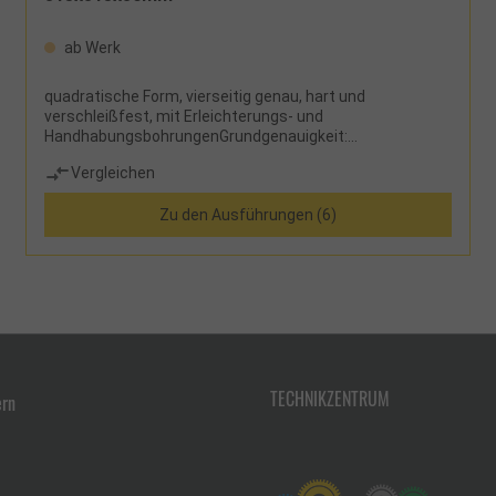
ab Werk
quadratische Form, vierseitig genau, hart und
verschleißfest, mit Erleichterungs- und
HandhabungsbohrungenGrundgenauigkeit:
Flächengenauigkeit nach DIN 876, Winkligkeit nach DIN
Vergleichen
875
Zu den Ausführungen (6)
TECHNIKZENTRUM
ern