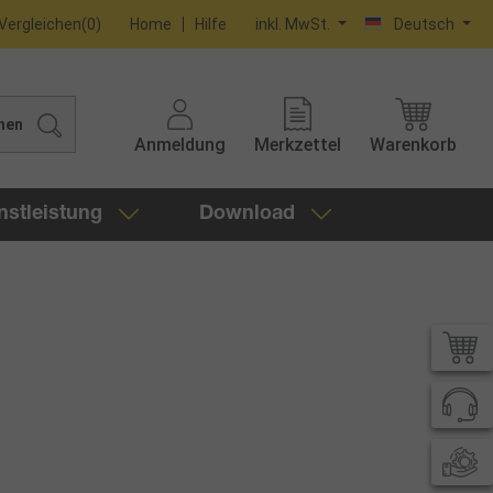
Vergleichen
(
0
)
Home
Hilfe
inkl. MwSt.
Deutsch
hen
Anmeldung
Merkzettel
Warenkorb
nstleistung
Download