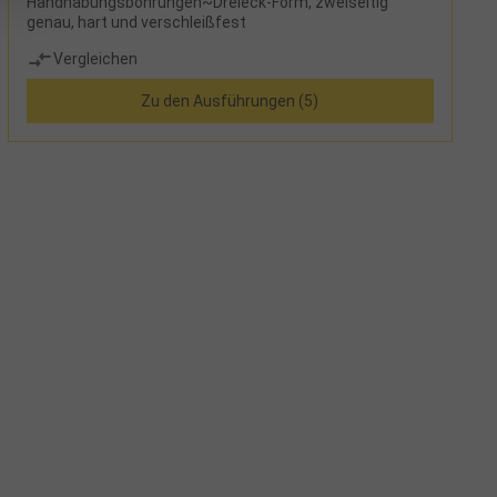
Handhabungsbohrungen~Dreieck-Form, zweiseitig
genau, hart und verschleißfest
Vergleichen
Zu den Ausführungen (5)