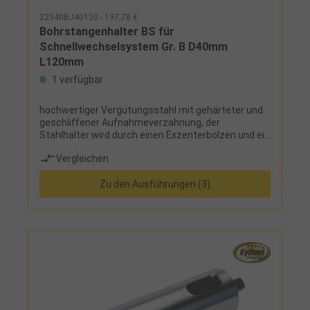
22540BJ40120 - 197,78 €
Bohrstangenhalter BS für
Schnellwechselsystem Gr. B D40mm
L120mm
1 verfügbar
hochwertiger Vergütungsstahl mit gehärteter und
geschliffener Aufnahmeverzahnung, der
Stahlhalter wird durch einen Exzenterbolzen und ein
Spannschalenpaar gegen die Vezahnung des
Vergleichen
Grundkörpers gespannt, Wiederholgenauigkeit von
0,01 mm bei 40 möglichen Winkelstellungen (auch
Zu den Ausführungen (3)
nach unzähligen Werkzeugwechseln)