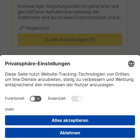
hochwertiger Vergütungsstahl mit gehärteter und
geschliffener Aufnahmeverzahnung, der
Stahlhalter wird durch einen Exzenterbolzen und ein
Spannschalenpaar gegen die Verzahnung des
Vergleichen
Grundkörpers gespannt, Wiederholgenauigkeit von
0,01 mm bei 40 möglichen Winkelstellungen (auch
Zu den Ausführungen (3)
nach unzähligen Werkzeugwechseln)
1
2
Informationen
Kundenservice
Technikzentrum