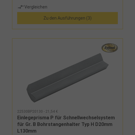
Spannschalenpaar gegen die Verzahnung des
Vergleichen
Grundkörpers gespannt, Wiederholgenauigkeit von
0,01 mm bei 40 möglichen Winkelstellungen (auch
Zu den Ausführungen (3)
nach unzähligen Werkzeugwechseln)
22530BP20130 - 21,54 €
Einlegeprisma P für Schnellwechselsystem
für Gr. B Bohrstangenhalter Typ H D20mm
L130mm