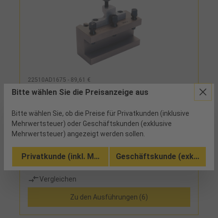
22510AD1675 - 89,61 €
Drehstahlhalter D für
Bitte wählen Sie die Preisanzeige aus
Schnellwechselsystem Gr. A H16mm L75mm
Bitte wählen Sie, ob die Preise für Privatkunden (inklusive
Mehrwertsteuer) oder Geschäftskunden (exklusive
6 verfügbar
Mehrwertsteuer) angezeigt werden sollen.
hochwertiger Vergütungsstahl mit gehärteter und
geschliffener Aufnahmeverzahnung, der
Privatkunde (inkl. MwSt.)
Geschäftskunde (exkl. MwSt
Stahlhalter wird durch einen Exzenterbolzen und ein
Spannschalenpaar gegen die Verzahnung des
Vergleichen
Grundkörpers gespannt, Wiederholgenauigkeit von
0,01 mm bei 40 möglichen Winkelstellungen (auch
Zu den Ausführungen (6)
nach unzähligen Werkzeugwechseln)