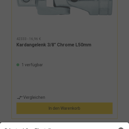
42333 - 16,96 €
Kardangelenk 3/8" Chrome L50mm
1 verfügbar
Vergleichen
In den Warenkorb