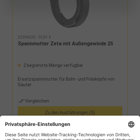
22396525 - 70,81 €
Spannmutter Zeta mit Außengewinde 25
2 begrenzte Menge verfügbar
Ersatzspannmutter für Bohr- und Fräsköpfe von
Sauter
Vergleichen
Zu den Ausführungen (5)