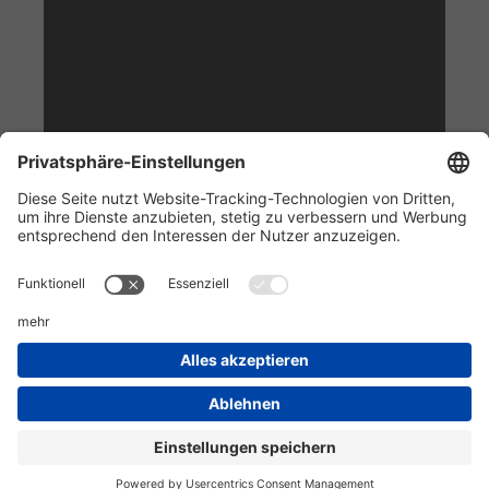
Informationen
Kundenservice
Technikzentrum
Werkzeug-Eylert GmbH & Co. KG • F.-O.-Schimmel-Str. 3 • 09120 Chemnitz