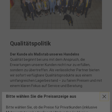
Qualitätspolitik
Der Kunde als Maßstab unseres Handelns
Qualität beginnt bei uns mit dem Anspruch, die
Erwartungen unserer Kunden nicht nur zu erfüllen,
sondern zu übertreffen. Als verlässlicher Partner bieten
wir sofort verfügbare Qualitätsprodukte aus einem
umfangreichen Lagerbestand – zu fairen Preisen und mit
einem klaren Fokus auf Service und Beratung.
Begegnungsqualität als gelebte Philosophie
Bitte wählen Sie die Preisanzeige aus
Der respektvolle und wertschätzende Umgang mit
Kunden, Lieferanten und Partnern ist für uns im
Bitte wählen Sie, ob die Preise für Privatkunden (inklusive
Technikzentrum ein zentraler Bestandteil gelebter