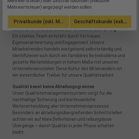
Mehrwertsteuer) oder Geschäftskunden (exklusive
Qualität. Wir setzen auf langfristige, persönliche und
Mehrwertsteuer) angezeigt werden sollen.
vertrauensvolle Beziehungen, geprägt von Offenheit,
Kompetenz und Partnerschaftlichkeit.
Privatkunde (inkl. MwSt.)
Geschäftskunde (exkl. MwSt
Motivierte Mitarbeitende als Schlüssel zum Erfolg
Ein starkes Team entsteht durch Vertrauen,
Eigenverantwortung und Engagement. Unsere
Mitarbeitenden handeln weitgehend selbstständig und
identifizieren sich durch ein familiäres Betriebsklima und
gezielte Weiterbildungen in hohem Maße mit unseren
Unternehmenszielen. Diese Kultur des Miteinanders ist
ein wesentlicher Treiber für unsere Qualitätsarbeit.
Qualität kennt keine Abteilungsgrenzen
Unser Qualitätsmanagementsystem sorgt für die
nachhaltige Sicherung und kontinuierliche
Weiterentwicklung aller Unternehmensprozesse.
Besonders an abteilungsübergreifenden Schnittstellen
achten wir auf klare Definitionen und reibungslose
Übergänge – damit Qualität in jeder Phase erhalten
bleibt.