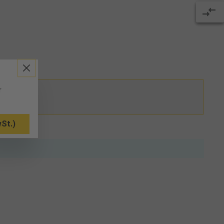
r
St.)