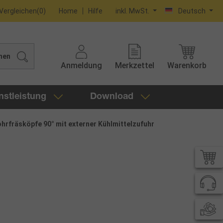
Vergleichen
(
0
)
Home
Hilfe
inkl. MwSt.
Deutsch
hen
Anmeldung
Merkzettel
Warenkorb
nstleistung
Download
hrfräsköpfe 90° mit externer Kühlmittelzufuhr