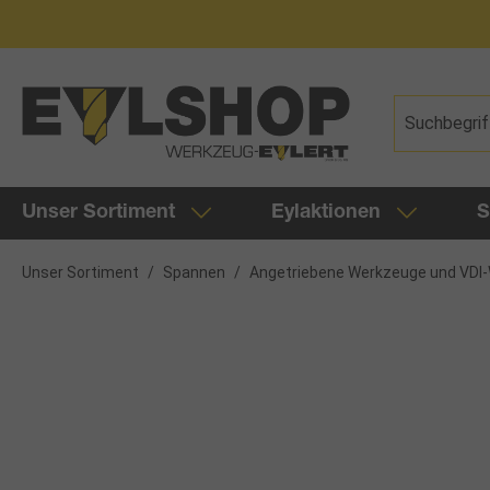
springen
Zur Hauptnavigation springen
Unser Sortiment
Eylaktionen
S
Unser Sortiment
/
Spannen
/
Angetriebene Werkzeuge und VD