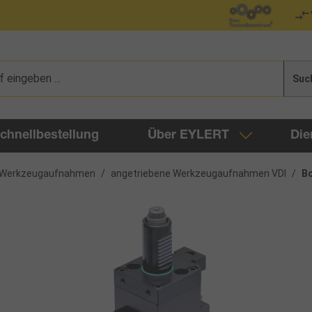
Suc
chnellbestellung
Über EYLERT
Die
I-Werkzeugaufnahmen
/
angetriebene Werkzeugaufnahmen VDI
/
Bo