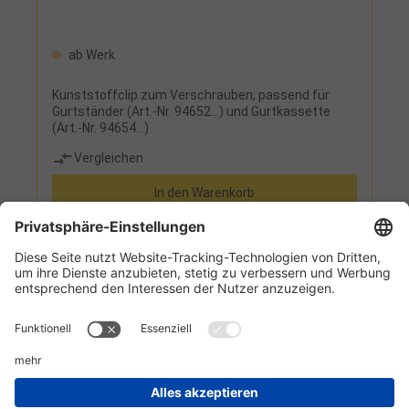
ab Werk
Kunststoffclip zum Verschrauben, passend für
Gurtständer (Art.-Nr. 94652...) und Gurtkassette
(Art.-Nr. 94654...)
Vergleichen
In den Warenkorb
Informationen
Kundenservice