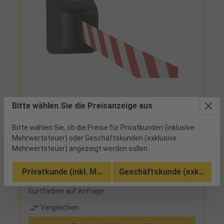
Bitte wählen Sie die Preisanzeige aus
946542 - 204,53 €
Gurtkassette 5.0 schwarz Gurtband 5m
rot/weiß
Bitte wählen Sie, ob die Preise für Privatkunden (inklusive
Mehrwertsteuer) oder Geschäftskunden (exklusive
Mehrwertsteuer) angezeigt werden sollen.
1 verfügbar
Privatkunde (inkl. MwSt.)
Geschäftskunde (exkl. MwSt
mit Gurtband 5 m lang und 50 mm breit,
Wandkassette zur Verschraubung, weitere
Gurtfarben auf Anfrage
Vergleichen