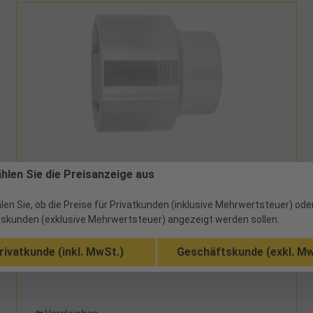
4271036 - 26,99 €
ählen Sie die Preisanzeige aus
Stecknuss 1" Sechskant L70mm SW36mm
len Sie, ob die Preise für Privatkunden (inklusive Mehrwertsteuer) ode
skunden (exklusive Mehrwertsteuer) angezeigt werden sollen.
1 verfügbar
rivatkunde (inkl. MwSt.)
Geschäftskunde (exkl. Mw