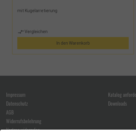
mit Kugelarretierung
Vergleichen
In den Warenkorb
Impressum
Katalog anford
Datenschutz
Downloads
AGB
Widerrufsbelehrung
Vertrag widerrufen