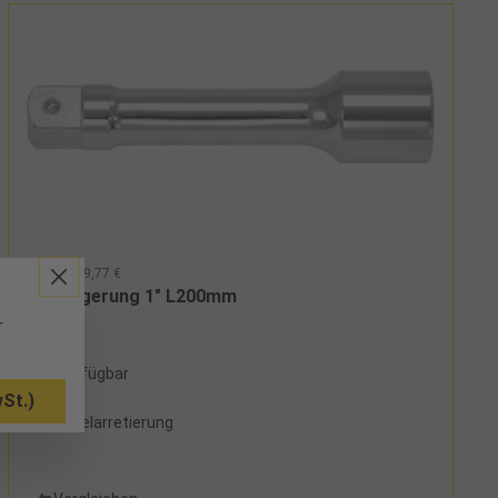
42730 - 49,77 €
Verlängerung 1" L200mm
r
1 verfügbar
St.)
mit Kugelarretierung