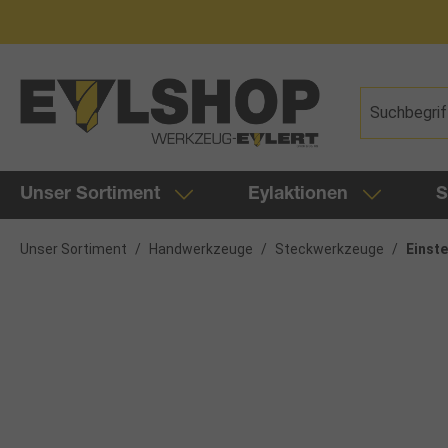
springen
Zur Hauptnavigation springen
Unser Sortiment
Eylaktionen
S
Unser Sortiment
/
Handwerkzeuge
/
Steckwerkzeuge
/
Einst