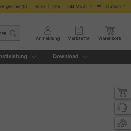
Vergleichen
(
0
)
Home
Hilfe
inkl. MwSt.
Deutsch
hen
Anmeldung
Merkzettel
Warenkorb
nstleistung
Download