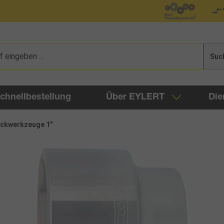
Suc
chnellbestellung
Über EYLERT
Die
eckwerkzeuge 1"