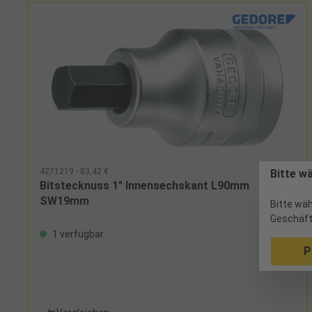
4271219 - 83,42 €
Bitte w
Bitstecknuss 1" Innensechskant L90mm
SW19mm
Bitte wäh
Geschäft
1 verfügbar
P