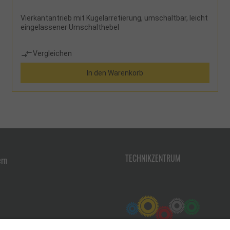
Vierkantantrieb mit Kugelarretierung, umschaltbar, leicht
eingelassener Umschalthebel
Vergleichen
In den Warenkorb
TECHNIKZENTRUM
ern